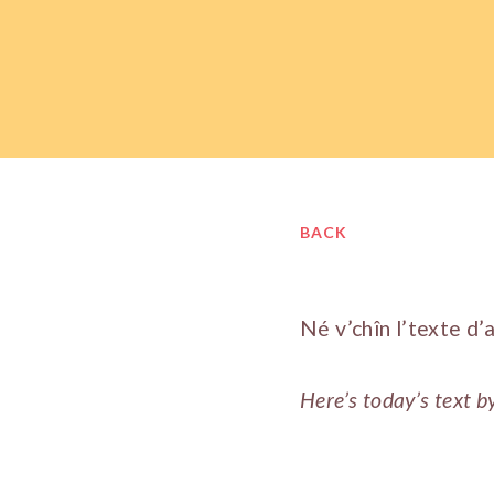
BACK
Né v’chîn l’texte d’
Here’s today’s text b