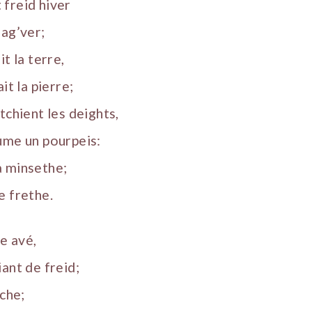
freid hiver
 ag’ver;
it la terre,
it la pierre;
tchient les deights,
ume un pourpeis:
a minsethe;
e frethe.
e avé,
ant de freid;
uche;