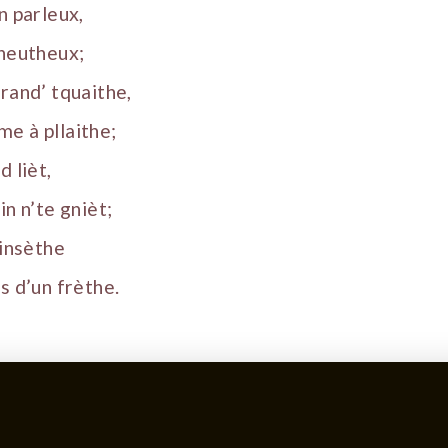
n parleux,
lheutheux;
rand’ tquaithe,
e à pllaithe;
d lièt,
in n’te gnièt;
minsèthe
s d’un frèthe.