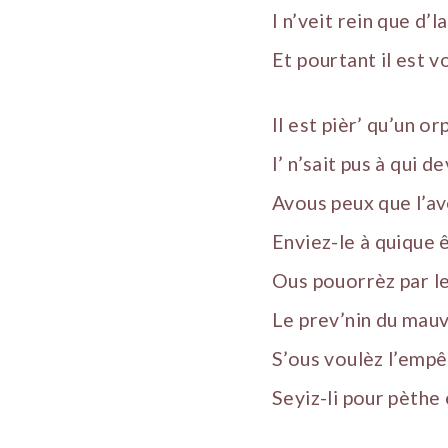
I n’veit rein que d’
Et pourtant il est v
Il est pièr’ qu’un or
I’ n’sait pus à qui de
Avous peux que l’av
Enviez-le à quique 
Ous pouorrèz par le
Le prev’nin du mauv
S’ous voulèz l’empê
Seyiz-li pour pèthe 