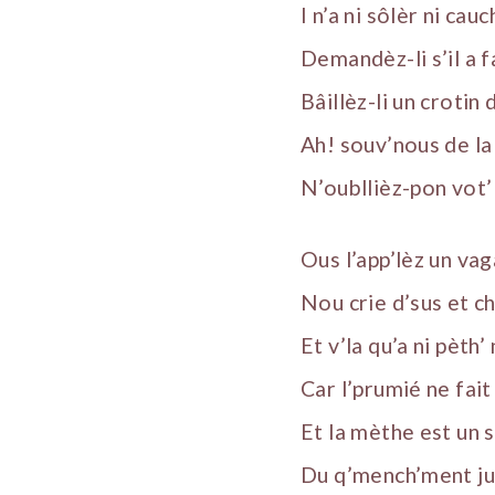
I n’a ni sôlèr ni cauc
Demandèz-li s’il a f
Bâillèz-li un crotin 
Ah! souv’nous de la
N’oubllièz-pon vot’
Ous l’app’lèz un va
Nou crie d’sus et c
Et v’la qu’a ni pèth’
Car l’prumié ne fait
Et la mèthe est un 
Du q’mench’ment jus