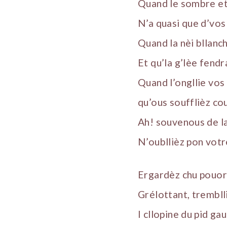
Quand le sombre et 
N’a quasi que d’vos
Quand la nèi bllanch
Et qu’la g’lèe fendra
Quand l’ongllie vos 
qu’ous soufflièz co
Ah! souvenous de l
N’oubllièz pon votr
Ergardèz chu pouor
Grélottant, tremblli
I cllopine du pid ga