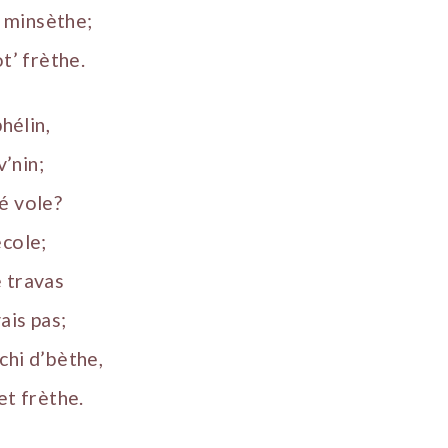
la minsèthe;
ot’ frèthe.
phélin,
v’nin;
é vole?
êcole;
 travas
ais pas;
chi d’bèthe,
et frèthe.