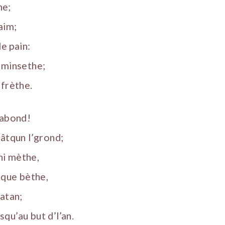
he;
aim;
de pain:
 minsethe;
 frèthe.
gabond!
hâtqun l’grond;
 ni mèthe,
 que bèthe,
satan;
qu’au but d’l’an.