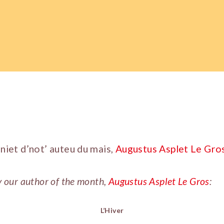
aniet d’not’ auteu du mais,
Augustus Asplet Le Gro
y our author of the month,
Augustus Asplet Le Gros
:
L’Hiver