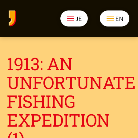
JE
EN
1913: AN
UNFORTUNATE
FISHING
EXPEDITION