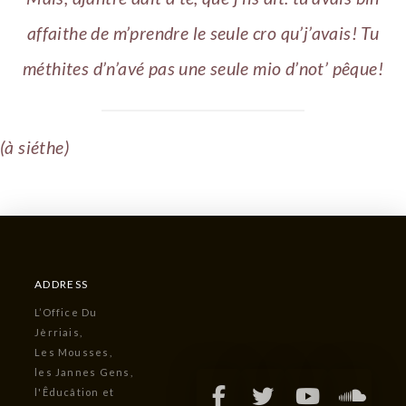
affaithe de m’prendre le seule cro qu’j’avais! Tu
méthites d’n’avé pas une seule mio d’not’ pêque!
(à siéthe)
ADDRESS
L’Office Du
Jèrriais,
Les Mousses,
les Jannes Gens,
l'Êducâtion et