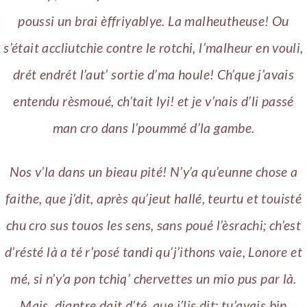
poussi un brai èffriyablye. La malheutheuse! Ou
s’était accliutchie contre le rotchi, l’malheur en vouli,
drét endrét l’aut’ sortie d’ma houle! Ch’que j’avais
entendu rèsmoué, ch’tait lyi! et je v’nais d’li passé
man cro dans l’poummé d’la gambe.
Nos v’la dans un bieau pité! N’y’a qu’eunne chose a
faithe, que j’dit, après qu’jeut hallé, teurtu et touisté
chu cro sus touos les sens, sans poué l’èsrachi; ch’est
d’résté là a té r’posé tandi qu’j’ithons vaie, Lonore et
mé, si n’y’a pon tchiq’ chervettes un mio pus par là.
Mais, djantre dait d’té, que j’lis dit: tu’avais bin