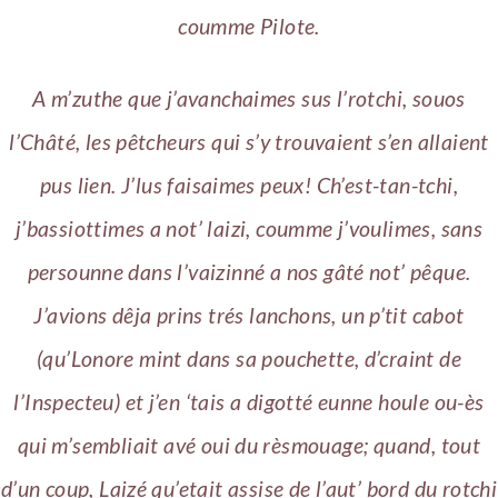
coumme Pilote.
A m’zuthe que j’avanchaimes sus l’rotchi, souos
l’Châté, les pêtcheurs qui s’y trouvaient s’en allaient
pus lien. J’lus faisaimes peux! Ch’est-tan-tchi,
j’bassiottimes a not’ laizi, coumme j’voulimes, sans
persounne dans l’vaizinné a nos gâté not’ pêque.
J’avions dêja prins trés lanchons, un p’tit cabot
(qu’Lonore mint dans sa pouchette, d’craint de
l’Inspecteu) et j’en ‘tais a digotté eunne houle ou-ès
qui m’sembliait avé oui du rèsmouage; quand, tout
d’un coup, Laizé qu’etait assise de l’aut’ bord du rotchi