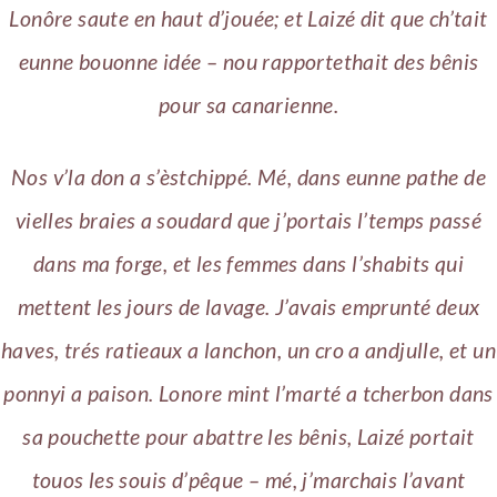
Lonôre saute en haut d’jouée; et Laizé dit que ch’tait
eunne bouonne idée – nou rapportethait des bênis
pour sa canarienne.
Nos v’la don a s’èstchippé. Mé, dans eunne pathe de
vielles braies a soudard que j’portais l’temps passé
dans ma forge, et les femmes dans l’shabits qui
mettent les jours de lavage. J’avais emprunté deux
haves, trés ratieaux a lanchon, un cro a andjulle, et un
ponnyi a paison. Lonore mint l’marté a tcherbon dans
sa pouchette pour abattre les bênis, Laizé portait
touos les souis d’pêque – mé, j’marchais l’avant