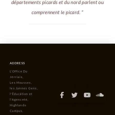
départements picards et du nord parlent ou
comprennent le picard. “
ADDRESS
L’Office Du
Jèrriais,
Les Mousses,
les Jannes Gens,
l'Êducâtion et
l'Agenceté,
Highlands
Campus,