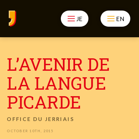
JE
EN
L’AVENIR DE
LA LANGUE
PICARDE
OFFICE DU JERRIAIS
OCTOBER 10TH, 2015