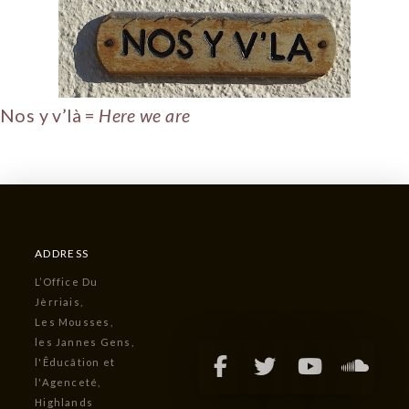
Nos y v’là =
Here we are
ADDRESS
L’Office Du
Jèrriais,
Les Mousses,
les Jannes Gens,
l'Êducâtion et
l'Agenceté,
Highlands