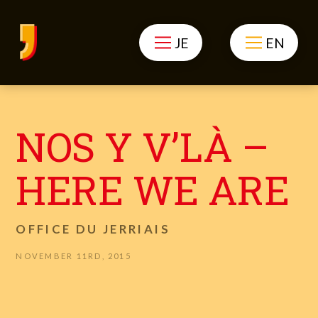
JE
EN
NOS Y V’LÀ –
HERE WE ARE
OFFICE DU JERRIAIS
NOVEMBER 11RD, 2015