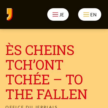
JE
EN
ÈS CHEINS
TCH’ONT
TCHÉE – TO
THE FALLEN
OFFICE DU JERRIAIS