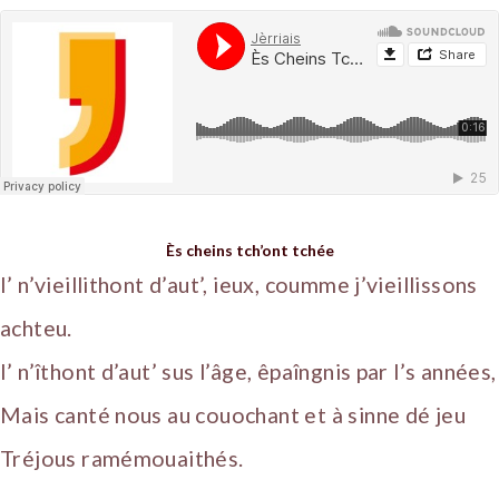
Ès cheins tch’ont tchée
I’ n’vieillithont d’aut’, ieux, coumme j’vieillissons
achteu.
I’ n’îthont d’aut’ sus l’âge, êpaîngnis par l’s années,
Mais canté nous au couochant et à sinne dé jeu
Tréjous ramémouaithés.