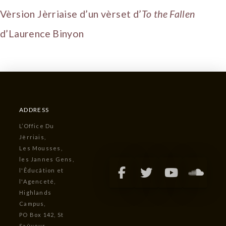
Vèrsion Jèrriaise d’un vèrset d’
To the Fallen
d’Laurence Binyon
ADDRESS
L’Office Du
Jèrriais,
Les Mousses,
les Jannes Gens,
l'Êducâtion et
l'Agenceté,
Highlands
Campus,
PO Box 142, St
Saûveur,