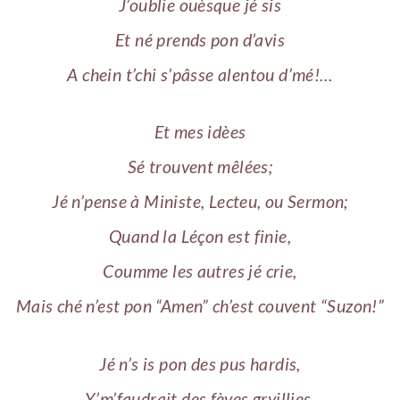
J’oublie ouèsque jé sis
Et né prends pon d’avis
A chein t’chi s’pâsse alentou d’mé!…
Et mes idèes
Sé trouvent mêlées;
Jé n’pense à Ministe, Lecteu, ou Sermon;
Quand la Léçon est finie,
Coumme les autres jé crie,
Mais ché n’est pon “Amen” ch’est couvent “Suzon!”
Jé n’s is pon des pus hardis,
Y’m’faudrait des fèves gryillies,