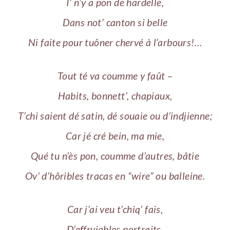
I’ n’y a pon de hardelle,
Dans not’ canton si belle
Ni faite pour tuôner chervé à l’arbours!…
Tout té va coumme y faût –
Habits, bonnett’, chapiaux,
T’chi saient dé satin, dé souaie ou d’indjienne;
Car jé cré bein, ma mie,
Qué tu n’ès pon, coumme d’autres, bâtie
Ov’ d’hôribles tracas en “wire” ou balleine.
Car j’ai veu t’chiq’ fais,
D’effryiables portraits,