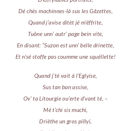
Dé chès machinnes-là sus les Gâzettes,
Quand j’avise ditèt jé m’êffrite,
Tuône unn’ autr’ page bein vite,
En disant: “Suzon est unn’ belle drinette,
Et n’sé stoffe pas coumme une squéllette!
Quand j’té vait à l’Eglyise,
Sus tan ban assise,
Ov’ ta Litourgie ou’erte d’vant té, –
Mé t’chi sis muchi,
Drièthe un gros pillyi,