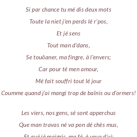
Si par chance tu mé dis deux mots
Toute la niet j’en perds lé r’pos,
Et jé sens
Tout man d’dans,
Se touôaner, ma fingre, à l’envers;
Car pour té men amour,
Mé fait souffri tout lé jour
Coumme quand j’ai mangi trop de baînis ou d’ormers!
Les viers, nos gens, sé sont apperchus
Que man travas né va pon dé chès mus,
Et qué jé maigris, ma fé, à veue d’yi;