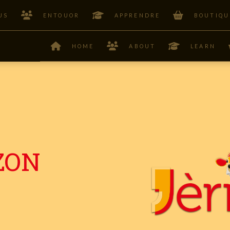
US
ENTOUOR
APPRENDRE
BOUTIQU
HOME
ABOUT
LEARN
ZON