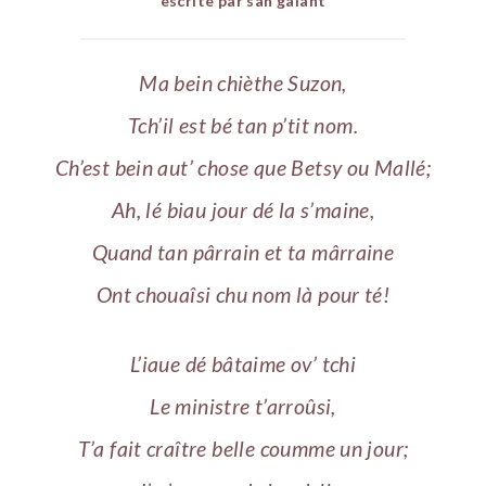
êscrite par san galant
Ma bein chièthe Suzon,
Tch’il est bé tan p’tit nom.
Ch’est bein aut’ chose que Betsy ou Mallé;
Ah, lé biau jour dé la s’maine,
Quand tan pârrain et ta mârraine
Ont chouaîsi chu nom là pour té!
L’iaue dé bâtaime ov’ tchi
Le ministre t’arroûsi,
T’a fait craître belle coumme un jour;