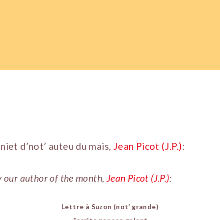
aniet d’not’ auteu du mais,
Jean Picot (J.P.)
:
y our author of the month,
Jean Picot (J.P.)
:
Lettre à Suzon (not’ grande)