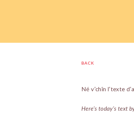
BACK
Né v’chîn l’texte d’
Here’s today’s text b