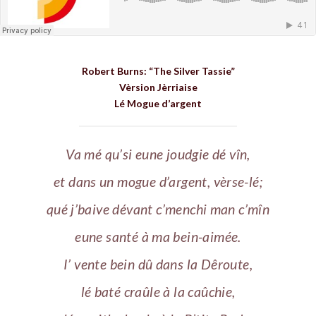
Robert Burns: “The Silver Tassie”
Vèrsion Jèrriaise
Lé Mogue d’argent
Va mé qu’si eune joudgie dé vîn,
et dans un mogue d’argent, vèrse-lé;
qué j’baive dévant c’menchi man c’mîn
eune santé à ma bein-aimée.
I’ vente bein dû dans la Dêroute,
lé baté craûle à la caûchie,