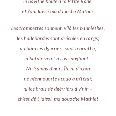
lé navithe boule à la P’tite Rade,
et j’dai laîssi ma douoche Mathie.
Les trompettes sonnent, v’là les banniéthes,
les hallebardes sont dréchies en rangs;
au liain les dgèrrièrs sont à braithe,
la batâle veint à cos sangliants.
Ni l’camas d’hors Île ni d’ichîn
né m’ennouorte acouo à m’tèrgi;
ni les brais dé dgèrrièrs à v’nîn –
ch’est dé t’laîssi, ma douoche Mathie!