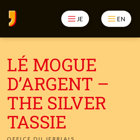
JE
EN
LÉ MOGUE
D’ARGENT –
THE SILVER
TASSIE
OFFICE DU JERRIAIS