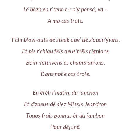
Lé nêzh en r’teur-r-r d’y pensé, va –
A ma cas’trole.
T’chi blow-outs dé steak auv’ dé z’ouan’yions,
Et pis t’chiqu’fèis deus’trëis rignions
Bein n’êtuivêhs ès champignions,
Dans not’e cas’trole.
En êtèh l’matin, du lanchon
Et d’zoeus dé siez Missis Jeandron
Touos frais ponnus èt du jambon
Pour dêjuné.