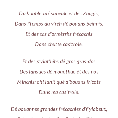
Du bubble-an’-squeak, èt des z’hagis,
Dans l’temps du v’rèh dé bouans beinnis,
Et des tas d’ormèrrhs frécachis
Dans chutte cas’trole.
Et des p’yiat’lêhs dé gros gras-dos
Des langues dé mouothue èt des nos
Minchis: oh! lah!! qué d’bouans fricots
Dans ma cas’trole.
Dé bouannes grandes frécachies d’f’yiabeux,