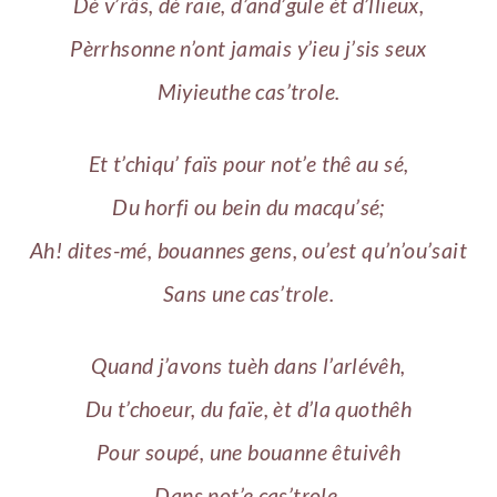
Dé v’râs, dé raïe, d’and’gule èt d’llieux,
Pèrrhsonne n’ont jamais y’ieu j’sis seux
Miyieuthe cas’trole.
Et t’chiqu’ faïs pour not’e thê au sé,
Du horfi ou bein du macqu’sé;
Ah! dites-mé, bouannes gens, ou’est qu’n’ou’sait
Sans une cas’trole.
Quand j’avons tuèh dans l’arlévêh,
Du t’choeur, du faïe, èt d’la quothêh
Pour soupé, une bouanne êtuivêh
Dans not’e cas’trole.