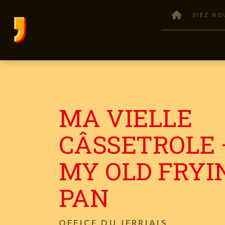
SIEZ NO
MA VIELLE
CÂSSETROLE 
MY OLD FRYI
PAN
OFFICE DU JERRIAIS