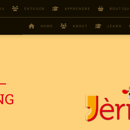
US
ENTOUOR
APPRENDRE
BOUTIQU
HOME
ABOUT
LEARN
–
NG