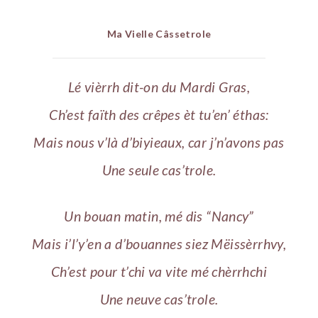
Ma Vielle Câssetrole
Lé vièrrh dit-on du Mardi Gras,
Ch’est faïth des crêpes èt tu’en’ éthas:
Mais nous v’là d’biyieaux, car j’n’avons pas
Une seule cas’trole.
Un bouan matin, mé dis “Nancy”
Mais i’l’y’en a d’bouannes siez Mëissèrrhvy,
Ch’est pour t’chi va vite mé chèrrhchi
Une neuve cas’trole.