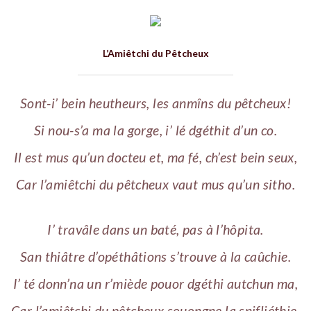
L’Amiêtchi du Pêtcheux
Sont-i’ bein heutheurs, les anmîns du pêtcheux!
Si nou-s’a ma la gorge, i’ lé dgéthit d’un co.
Il est mus qu’un docteu et, ma fé, ch’est bein seux,
Car l’amiêtchi du pêtcheux vaut mus qu’un sitho.
I’ travâle dans un baté, pas à l’hôpita.
San thiâtre d’opéthâtions s’trouve à la caûchie.
I’ té donn’na un r’miède pouor dgéthi autchun ma,
Car l’amiêtchi du pêtcheux souongne la snifliéthie.