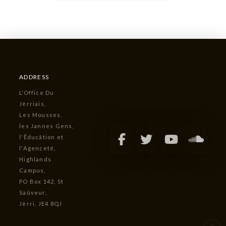
ADDRESS
L’Office Du
Jèrriais,
Les Mousses,
les Jannes Gens,
l'Êducâtion et
l'Agenceté,
Highlands
Campus,
PO Box 142, St
Saûveur,
Jèrri, JE4 8QJ