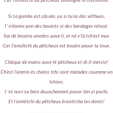
Si ta gambe est câssée, ou si tu’as des véthues,
I’ n’donne pon des boulets ni des bandages nitout.
Sai dé bouôns anmîns auve li, et né v’là tch’est mus
Car l’amiêtchi du pêtcheux est bouôn pouor la toux.
Châque dé mains auve lé pêtcheux et di-lî mèrcie!
Ch’est l’anmîn ès cheins tchi sont malades coumme un
tchian.
I’ té noss’sa bein douochement pouor tén yi pochi,
Et l’amiêtchi du pêtcheux êraich’cha tes dents!