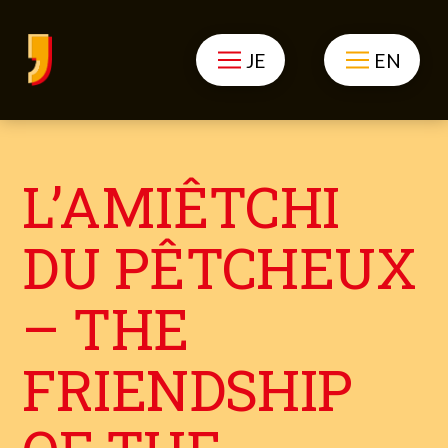
JE
EN
L’AMIÊTCHI
DU PÊTCHEUX
– THE
FRIENDSHIP