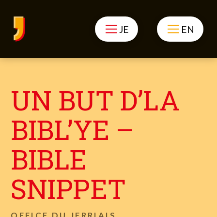
JE
EN
UN BUT D’LA
BIBL’YE –
BIBLE
SNIPPET
OFFICE DU JERRIAIS