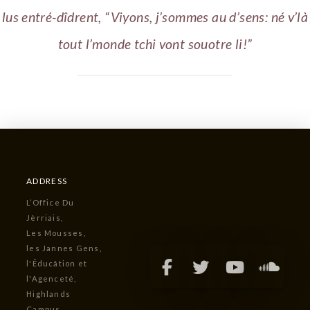
lus entré-dîdrent, “Viyons, j’sommes au d’sens: né v’là
tout l’monde tchi vont souotre li!”
ADDRESS
L’Office Du
Jèrriais,
Les Mousses,
les Jannes Gens,
l'Êducâtion et
l'Agenceté,
Highlands
Campus,