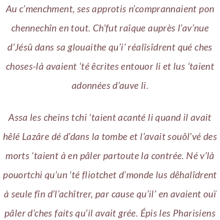
Au c’menchment, ses approtis n’comprannaient pon
chennechîn en tout. Ch’fut raîque auprès l’av’nue
d’Jésû dans sa glouaithe qu’i’ réalîsîdrent qué ches
choses-là avaient ‘té êcrites entouor li et lus ‘taient
adonnées d’auve li.
Assa les cheins tchi ‘taient acanté li quand il avait
hêlé Lazâre dé d’dans la tombe et l’avait souôl’vé des
morts ‘taient à en pâler partoute la contrée. Né v’là
pouortchi qu’un ‘té fliotchet d’monde lus dêhalîdrent
à seule fîn d’l’achîtrer, par cause qu’il’ en avaient ouï
pâler d’ches faits qu’il avait grée. Épis les Pharisiens