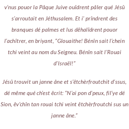
v’nus pouor la Pâque Juive ouîdrent pâler qué Jésû
s’arroutait en Jéthusalem. Et i’ prîndrent des
branques dé palmes et lus dêhalîdrent pouor
l’achîtrer, en briyant, “Glouaithe! Bénîn sait l’chein
tchi veint au nom du Seigneu. Bénîn sait l’Rouai
d’Israël!”
Jésû trouvit un janne âne et s’êtchèrfroutchit d’ssus,
dé même qué ch’est êcrit: “N’ai pon d’peux, fil’ye dé
Sion, êv’chîn tan rouai tchi veint êtchèrfroutchi sus un
janne âne.”