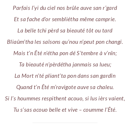
Parfais l’yi du ciel nos brûle auve san r’gard
Et sa fache d’or sembliétha même camprie.
La belle tchi pèrd sa bieauté tôt ou tard
Bliaûm’tha les saîsons qu’nou n’peut pon changi.
Mais t’n Êté n’étha pon dé S’tembre à v’nîn;
Ta bieauté n’pèrdétha janmais sa lueu;
La Mort n’té pliant’ta pon dans san gardîn
Quand t’n Êté m’ravigote auve sa chaleu.
Si l’s hoummes respithent acouo, si lus ièrs vaient,
Tu s’sas acouo belle et vive – coumme l’Êté.