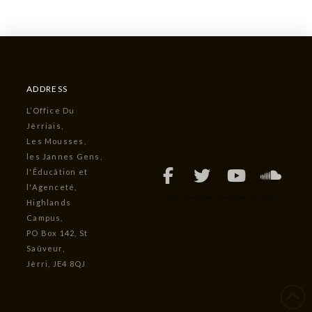
ADDRESS
L’Office Du
Jèrriais,
Les Mousses,
les Jannes Gens,
l'Êducâtion et
l'Agenceté,
Highlands
Campus,
PO Box 142, St
Saûveur,
Jèrri, JE4 8QJ