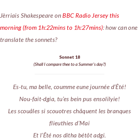
Jèrriais Shakespeare on
BBC Radio Jersey this
morning (from 1h:22mins to 1h:27mins)
: how can one
translate the sonnets?
Sonnet 18
(Shall I compare thee to a Summer’s day?)
Es-tu, ma belle, coumme eune journée d’Êté!
Nou-fait-dgia, tu’es bein pus ensolilyie!
Les scouâles si scouotres châquent les branques
flieuthies d’Mai
Et l’Êté nos ditha bétôt adgi.