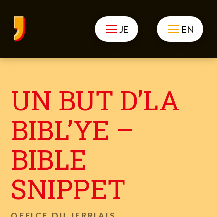
JE
EN
UN BUT D’LA
BIBL’YE –
BIBLE
SNIPPET
OFFICE DU JERRIAIS