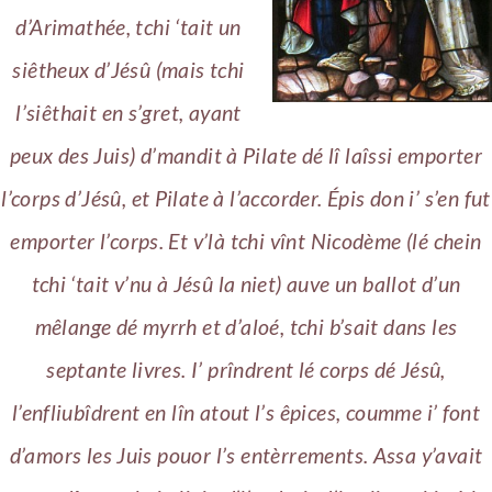
d’Arimathée, tchi ‘tait un
siêtheux d’Jésû (mais tchi
l’siêthait en s’gret, ayant
peux des Juis) d’mandit à Pilate dé lî laîssi emporter
l’corps d’Jésû, et Pilate à l’accorder. Épis don i’ s’en fut
emporter l’corps. Et v’là tchi vînt Nicodème (lé chein
tchi ‘tait v’nu à Jésû la niet) auve un ballot d’un
mêlange dé myrrh et d’aloé, tchi b’sait dans les
septante livres. I’ prîndrent lé corps dé Jésû,
l’enfliubîdrent en lîn atout l’s êpices, coumme i’ font
d’amors les Juis pouor l’s entèrrements. Assa y’avait