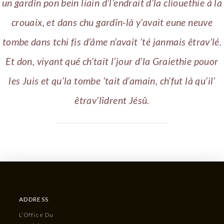
un gardîn pon bein liain d’l’endrait d’la cliouethie à la
crouaix, et dans chu gardîn-là y’avait eune neuve
tombe dans tchi fis d’âme n’avait ‘té janmais êtrav’lé.
Et don, viyant qué ch’tait l’jour d’la Graiethie pouor
les Juis et qu’la tombe ‘tait d’amain, ch’fut là qu’il’
êtrav’lîdrent Jésû.
ADDRESS
L’Office Du