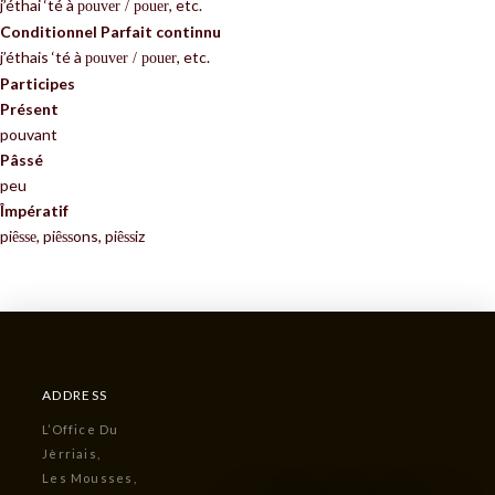
j’éthai ‘té à
, etc.
pouver / pouer
Conditionnel Parfait continnu
j’éthais ‘té à
, etc.
pouver / pouer
Participes
Présent
pouvant
Pâssé
peu
Împératif
pi
, pi
ons, pi
iz
ê
sse
ê
ss
ê
ss
ADDRESS
L’Office Du
Jèrriais,
Les Mousses,