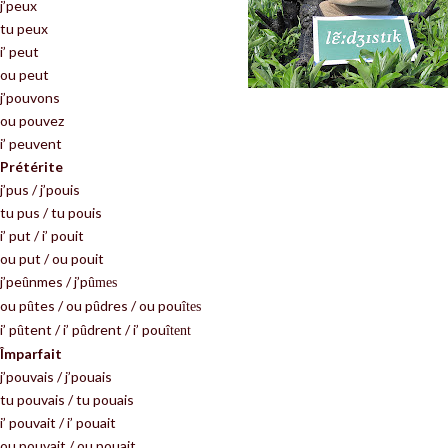
j’peux
tu peux
i’ peut
ou peut
j’pouvons
ou pouvez
i’ peuvent
Prétérite
j’pus / j’pouis
tu pus / tu pouis
i’ put / i’ pouit
ou put / ou pouit
j’pe
nmes / j’p
û
û
mes
ou p
tes / ou p
dres / ou pou
û
û
î
tes
i’ p
tent / i’ p
drent / i’ pou
û
û
î
tent
Împarfait
j’pouvais / j’pouais
tu pouvais / tu pouais
i’ pouvait / i’ pouait
ou pouvait / ou pouait