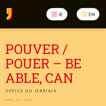
JE
EN
POUVER /
POUER – BE
ABLE, CAN
OFFICE DU JERRIAIS
APRIL 4TH, 2016