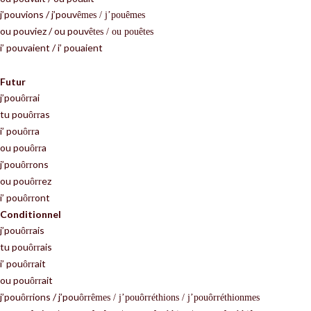
j’pouvions / j’pouv
ê
mes / j’pou
ê
mes
ou pouviez / ou pouv
ê
tes / ou pou
ê
tes
i’ pouvaient / i’ pouaient
Futur
j’pou
ai
ô
rr
tu pou
as
ô
rr
i’ pou
a
ô
rr
ou pou
a
ô
rr
j’pou
ons
ô
rr
ou pou
ez
ô
rr
i’ pou
ont
ô
rr
Conditionnel
j’pou
ais
ô
rr
tu pou
ais
ô
rr
i’ pou
ait
ô
rr
ou pou
ait
ô
rr
j’pou
ions / j’pou
ô
rr
ô
rr
ê
mes / j’pou
ô
rr
é
thions / j’pou
ô
rr
é
thionmes