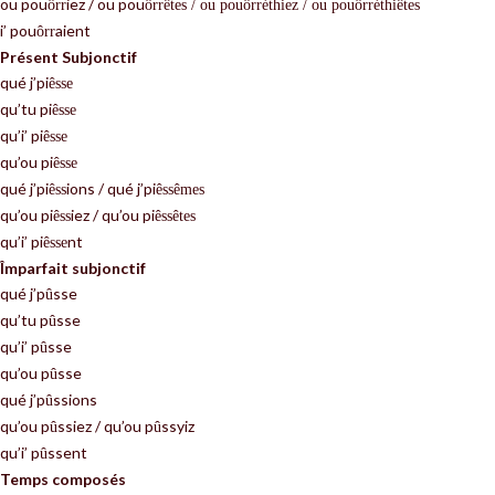
ou pou
iez / ou pou
ô
rr
ô
rr
ê
tes / ou pou
ô
rr
é
thiez / ou pou
ô
rr
é
thi
ê
tes
i’ pou
aient
ô
rr
Présent Subjonctif
qué j’pi
ê
sse
qu’tu pi
ê
sse
qu’i’ pi
ê
sse
qu’ou pi
ê
sse
qué j’pi
ions / qué j’pi
ê
ss
ê
ss
ê
mes
qu’ou pi
iez / qu’ou pi
ê
ss
ê
ss
ê
tes
qu’i’ pi
nt
ê
sse
Împarfait subjonctif
qué j’p
sse
û
qu’tu p
sse
û
qu’i’ p
sse
û
qu’ou p
sse
û
qué j’p
ssions
û
qu’ou p
ssiez / qu’ou p
ssyiz
û
û
qu’i’ p
ssent
û
Temps composés