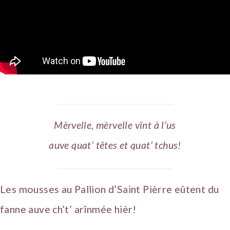
Mèrvelle, mèrvelle vînt à l’us
auve quat’ têtes et quat’ tchus!
Les mousses au Pallion d’Saint Pièrre eûtent du
fanne auve ch’t’ arînmée hièr!