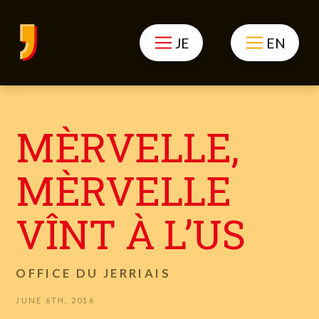
JE
EN
MÈRVELLE,
MÈRVELLE
VÎNT À L’US
OFFICE DU JERRIAIS
JUNE 6TH, 2016