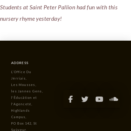
Students at Saint Peter Pallion had fun with this
nursery rhyme yesterday!
ADDRESS
L’Office Du
Jèrriais,
Les Mousses,
les Jannes Gens,
l'Êducâtion et
l'Agenceté,
Highlands
Campus,
PO Box 142, St
Saûveur,