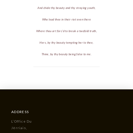
And chide thy beauty and thy straying youth,
Who lead thee in their riot even there
Where thou art forc’d to break a twofold truth,
Hers, by thy beauty tempting her to thee,
Thine, by thy beauty being false to me.
ADDRESS
L’Office Du
Jèrriais,