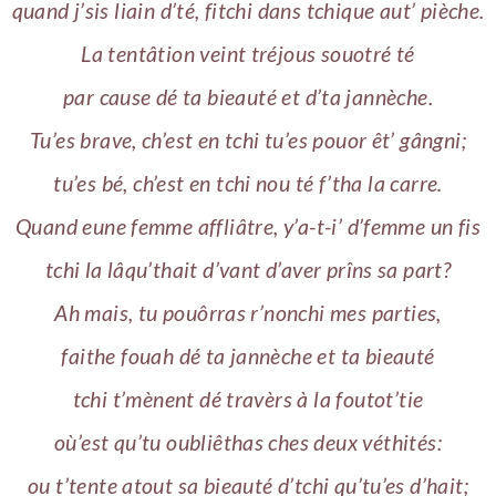
quand j’sis liain d’té, fitchi dans tchique aut’ pièche.
La tentâtion veint tréjous souotré té
par cause dé ta bieauté et d’ta jannèche.
Tu’es brave, ch’est en tchi tu’es pouor êt’ gângni;
tu’es bé, ch’est en tchi nou té f’tha la carre.
Quand eune femme affliâtre, y’a-t-i’ d’femme un fis
tchi la lâqu’thait d’vant d’aver prîns sa part?
Ah mais, tu pouôrras r’nonchi mes parties,
faithe fouah dé ta jannèche et ta bieauté
tchi t’mènent dé travèrs à la foutot’tie
où’est qu’tu oubliêthas ches deux véthités:
ou t’tente atout sa bieauté d’tchi qu’tu’es d’hait;