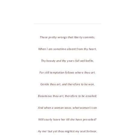
Those pretty wrongs that liberty commits,
When I am sometime absent from thy heart,
Thy beauty and thy years full well befits,
For still temptation follows where thou art.
Gentle thou art, and therefore to be won,
Beauteous thou art, therefore to be assailed;
And when a woman woos, what woman’s son
Will sourly leave her till she have prevailed?
Ay me! but yet thou mightst my seat forbear,