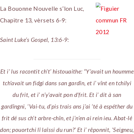
La Bouonne Nouvelle s’lon Luc,
Chapitre 13, vèrsets 6-9:
Saint Luke’s Gospel, 13:6-9:
Et i’ lus racontit ch’t’ histouaithe: “Y’avait un houmme
tch’avait un fidgi dans san gardîn, et i’ vînt en tchilyi
du frit, et i’ n’y’avait pon d’frit. Et i’ dit à san
gardîngni, ‘Vai-tu, d’pis trais ans j’ai ‘té à espéther du
frit dé sus ch’t arbre-chîn, et j’n’en ai rein ieu. Abat-lé
don; pouortchi lî laîssi du run?’ Et i’ rêponnit, ‘Seigneu,