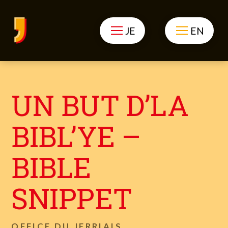
JE
EN
UN BUT D’LA
BIBL’YE –
BIBLE
SNIPPET
OFFICE DU JERRIAIS