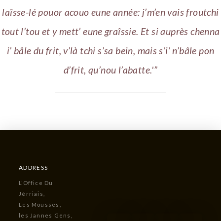
laîsse-lé pouor acouo eune année: j’m’en vais froutchi
tout l’tou et y mett’ eune graîssie. Et si auprès chenna
i’ bâle du frit, v’là tchi s’sa bein, mais s’i’ n’bâle pon
d’frit, qu’nou l’abatte.'”
ADDRESS
L’Office Du
Jèrriais,
Les Mousses,
les Jannes Gens,