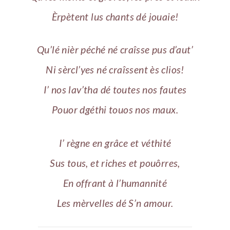
Èrpètent lus chants dé jouaie!
Qu’lé nièr péché né craîsse pus d’aut’
Ni sèrcl’yes né craîssent ès clios!
I’ nos lav’tha dé toutes nos fautes
Pouor dgéthi touos nos maux.
I’ règne en grâce et véthité
Sus tous, et riches et pouôrres,
En offrant à l’humannité
Les mèrvelles dé S’n amour.