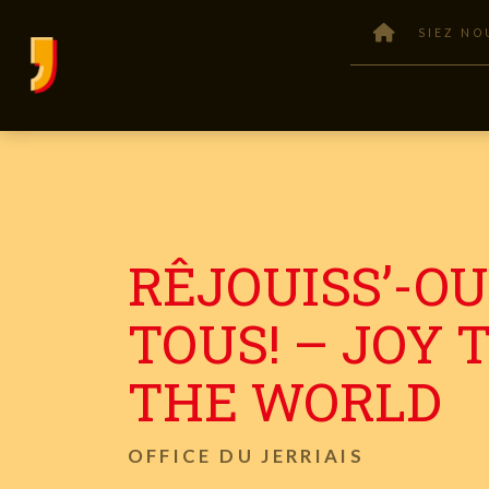
SIEZ NO
RÊJOUISS’-O
TOUS! – JOY 
THE WORLD
OFFICE DU JERRIAIS