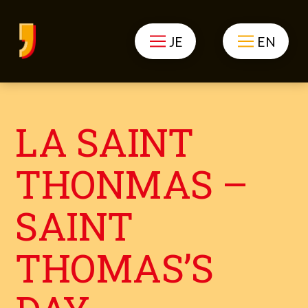
JE
EN
LA SAINT
THONMAS –
SAINT
THOMAS’S