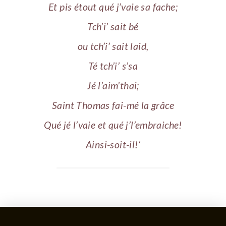
Et pis étout qué j’vaie sa fache;
Tch’i’ sait bé
ou tch’i’ sait laid,
Té tch’i’ s’sa
Jé l’aim’thai;
Saint Thomas fai-mé la grâce
Qué jé l’vaie et qué j’l’embraiche!
Ainsi-soit-il!
‘