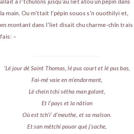
allait à r’tchulons jusqu’au liet atou un pépin dans
la main. Ou m’ttait l’pépin souos s’n ouothilyi et,
en montant dans l’liet disait chu charme-chîn trais
fais: –
‘Lé jour dé Saint Thomas, lé pus court et lé pus bas,
Fai-mé vaie en m’endormant,
Lé chein tchi sétha man galant,
Et l’pays et la nâtion
Où est tch’i’ d’meuthe, et sa maîson.
Et san mêtchi pouor qué j’sache,