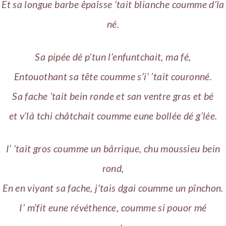
Et sa longue barbe êpaîsse ‘tait blianche coumme d’la
né.
Sa pipée dé p’tun l’enfuntchait, ma fé,
Entouothant sa tête coumme s’i’ ‘tait couronné.
Sa fache ‘tait bein ronde et san ventre gras et bé
et v’là tchi châtchait coumme eune bollée dé g’lée.
I’ ‘tait gros coumme un bârrique, chu moussieu bein
rond,
En en viyant sa fache, j’tais dgai coumme un pînchon.
I’ m’fit eune révéthence, coumme si pouor mé