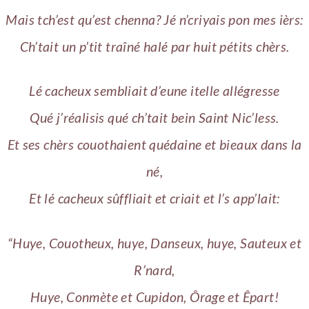
Mais tch’est qu’est chenna? Jé n’criyais pon mes ièrs:
Ch’tait un p’tit traîné halé par huit pétits chèrs.
Lé cacheux sembliait d’eune itelle allégresse
Qué j’réalisis qué ch’tait bein Saint Nic’less.
Et ses chèrs couothaient quédaine et bieaux dans la
né,
Et lé cacheux sûffliait et criait et l’s app’lait:
“Huye, Couotheux, huye, Danseux, huye, Sauteux et
R’nard,
Huye, Conmète et Cupidon, Ôrage et Êpart!