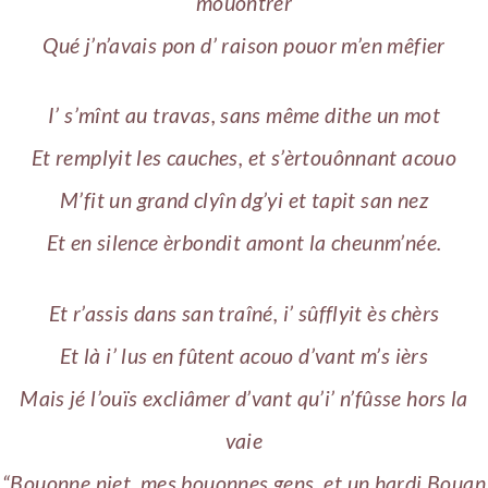
mouontrer
Qué j’n’avais pon d’ raison pouor m’en mêfier
I’ s’mînt au travas, sans même dithe un mot
Et remplyit les cauches, et s’èrtouônnant acouo
M’fit un grand clyîn dg’yi et tapit san nez
Et en silence èrbondit amont la cheunm’née.
Et r’assis dans san traîné, i’ sûfflyit ès chèrs
Et là i’ lus en fûtent acouo d’vant m’s ièrs
Mais jé l’ouïs excliâmer d’vant qu’i’ n’fûsse hors la
vaie
“Bouonne niet, mes bouonnes gens, et un hardi Bouan