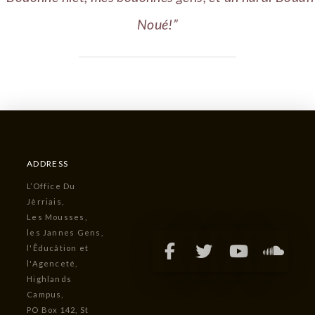
Noué!”
ADDRESS
L’Office Du
Jèrriais,
Les Mousses,
les Jannes Gens,
l'Êducâtion et
l'Agenceté,
Highlands
Campus,
PO Box 142, St