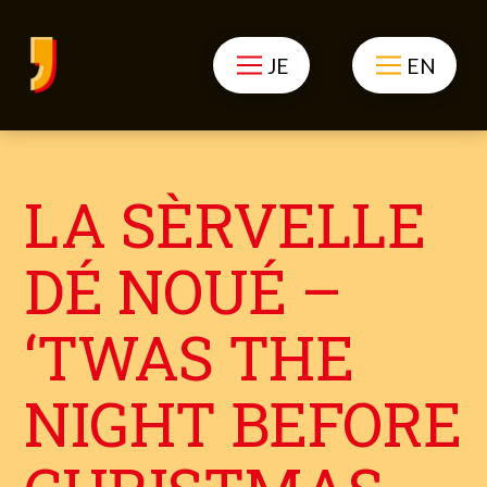
JE
EN
LA SÈRVELLE
DÉ NOUÉ –
‘TWAS THE
NIGHT BEFORE