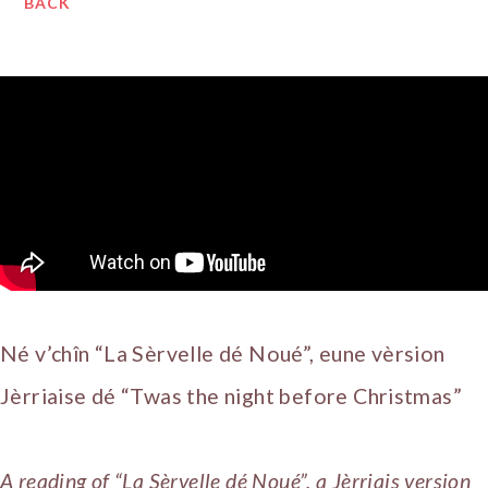
BACK
Né v’chîn “La Sèrvelle dé Noué”, eune vèrsion
Jèrriaise dé “Twas the night before Christmas”
A reading of “La Sèrvelle dé Noué”, a Jèrriais version