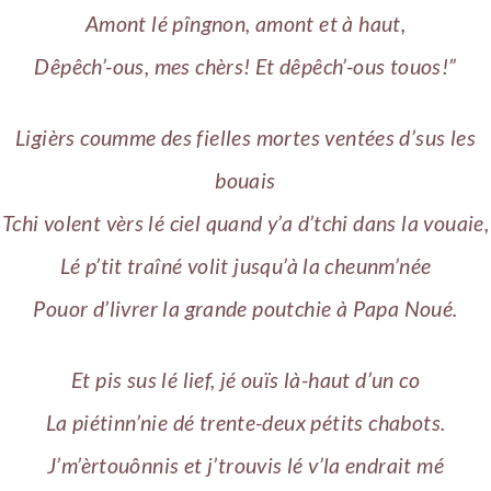
Amont lé pîngnon, amont et à haut,
Dêpêch’-ous, mes chèrs! Et dêpêch’-ous touos!”
Ligièrs coumme des fielles mortes ventées d’sus les
bouais
Tchi volent vèrs lé ciel quand y’a d’tchi dans la vouaie,
Lé p’tit traîné volit jusqu’à la cheunm’née
Pouor d’livrer la grande poutchie à Papa Noué.
Et pis sus lé lief, jé ouïs là-haut d’un co
La piétinn’nie dé trente-deux pétits chabots.
J’m’èrtouônnis et j’trouvis lé v’la endrait mé