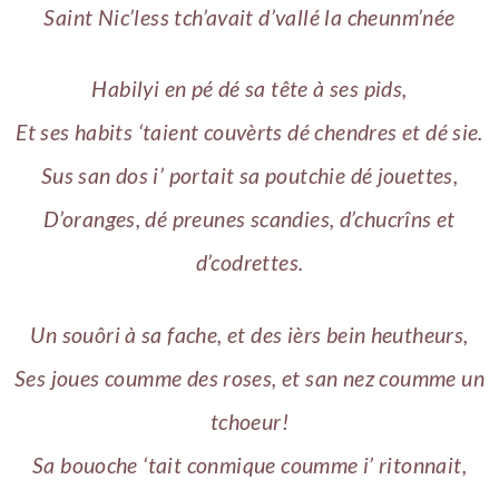
Saint Nic’less tch’avait d’vallé la cheunm’née
Habilyi en pé dé sa tête à ses pids,
Et ses habits ‘taient couvèrts dé chendres et dé sie.
Sus san dos i’ portait sa poutchie dé jouettes,
D’oranges, dé preunes scandies, d’chucrîns et
d’codrettes.
Un souôri à sa fache, et des ièrs bein heutheurs,
Ses joues coumme des roses, et san nez coumme un
tchoeur!
Sa bouoche ‘tait conmique coumme i’ ritonnait,