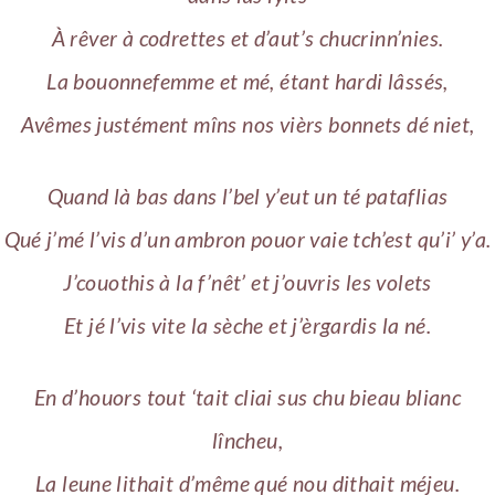
À rêver à codrettes et d’aut’s chucrinn’nies.
La bouonnefemme et mé, étant hardi lâssés,
Avêmes justément mîns nos vièrs bonnets dé niet,
Quand là bas dans l’bel y’eut un té pataflias
Qué j’mé l’vis d’un ambron pouor vaie tch’est qu’i’ y’a.
J’couothis à la f’nêt’ et j’ouvris les volets
Et jé l’vis vite la sèche et j’èrgardis la né.
En d’houors tout ‘tait cliai sus chu bieau blianc
lîncheu,
La leune lithait d’même qué nou dithait méjeu.