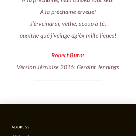
À la préchaine èrveue!
J’èrveindrai, véthe, acouo à té,
ouaithe qué j’veinge dgiêx mille lieues!
Robert Burns
Vèrsion Jèrriaise 2016: Geraint Jennings
ADDRESS