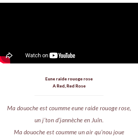
Eune raide rouoge rose
A Red, Red Rose
Ma douoche est coumme eune raide rouoge rose,
un j’ton d’jannèche en Juîn.
Ma douoche est coumme un air qu’nou joue