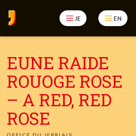
JE
EN
EUNE RAIDE
ROUOGE ROSE
– A RED, RED
ROSE
OFFICE DU JERRIAIS