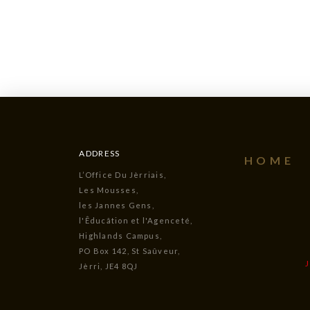
ADDRESS
HOME
L’Office Du Jèrriais,
Les Mousses,
les Jannes Gens,
l'Êducâtion et l'Agenceté,
Highlands Campus,
PO Box 142, St Saûveur,
Jèrri, JE4 8QJ