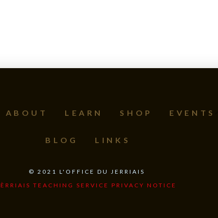
ABOUT
LEARN
SHOP
EVENTS
BLOG
LINKS
©
2021
L'OFFICE DU JERRIAIS
JÈRRIAIS TEACHING SERVICE PRIVACY NOTICE