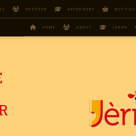
US
ENTOUOR
APPRENDRE
BOUTIQU
HOME
ABOUT
LEARN
E
R