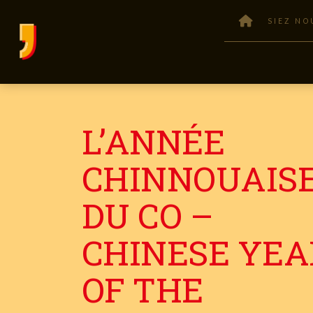
SIEZ NO
L’ANNÉE
CHINNOUAIS
DU CO –
CHINESE YEA
OF THE