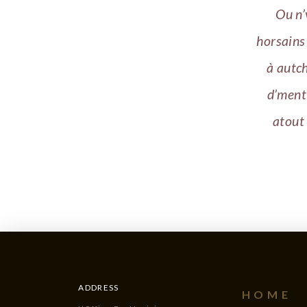
Ou n’
horsains
à autch
d’ment’
atout
ADDRESS
HOME