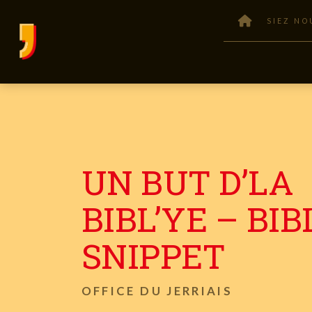
SIEZ NO
UN BUT D’LA
BIBL’YE – BIB
SNIPPET
OFFICE DU JERRIAIS