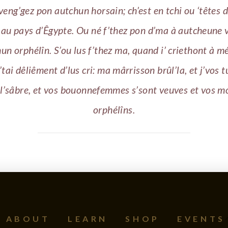
veng’gez pon autchun horsain; ch’est en tchi ou ‘têtes 
 au pays d’Êgypte. Ou né f’thez pon d’ma à autcheune 
un orphélîn. S’ou lus f’thez ma, quand i’ criethont à mé
tai dêliêment d’lus cri: ma mârrisson brûl’la, et j’vos 
 l’sâbre, et vos bouonnefemmes s’sont veuves et vos m
orphélîns.
ABOUT
LEARN
SHOP
EVENTS