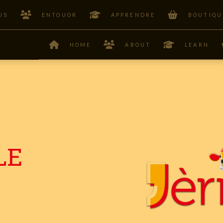
US
ENTOUOR
APPRENDRE
BOUTIQU
HOME
ABOUT
LEARN
LE