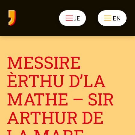
JE
EN
MESSIRE
ÈRTHU D’LA
MATHE – SIR
ARTHUR DE