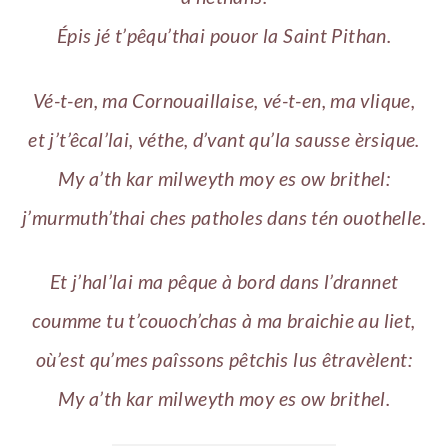
Épis jé t’pêqu’thai pouor la Saint Pithan.
Vé-t-en, ma Cornouaillaise, vé-t-en, ma vlique,
et j’t’êcal’lai, véthe, d’vant qu’la sausse èrsique.
My a’th kar milweyth moy es ow brithel:
j’murmuth’thai ches patholes dans tén ouothelle.
Et j’hal’lai ma pêque à bord dans l’drannet
coumme tu t’couoch’chas à ma braichie au liet,
où’est qu’mes paîssons pêtchis lus êtravèlent:
My a’th kar milweyth moy es ow brithel.