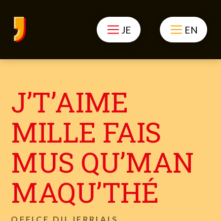
JE
EN
J’T’AIME
MILLE FAIS
MUS QU’MAN
MAQU’THÉ
OFFICE DU JERRIAIS