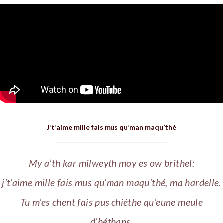
J’t’aime mille fais mus qu’man maqu’thé
My a’th kar milweyth moy es ow brithel:
j’t’aime mille fais mus qu’man maqu’thé, ma hardelle.
Tu m’es chent fais pus chiéthe qu’eune meule
d’héthans.