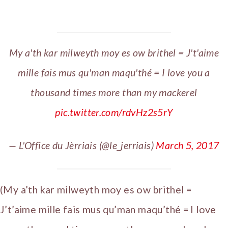
My a'th kar milweyth moy es ow brithel = J't'aime
mille fais mus qu'man maqu'thé = I love you a
thousand times more than my mackerel
pic.twitter.com/rdvHz2s5rY
— L'Office du Jèrriais (@le_jerriais)
March 5, 2017
(My a’th kar milweyth moy es ow brithel =
J’t’aime mille fais mus qu’man maqu’thé = I love