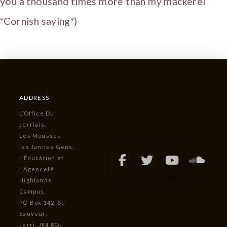
you a thousand times more than my mackerel
*Cornish saying*)
ADDRESS
L’Office Du
Jèrriais,
Les Mousses,
les Jannes Gens,
l'Êducâtion et
l'Agenceté,
Highlands
Campus,
PO Box 142, St
Saûveur,
Jèrri, JE4 8QJ