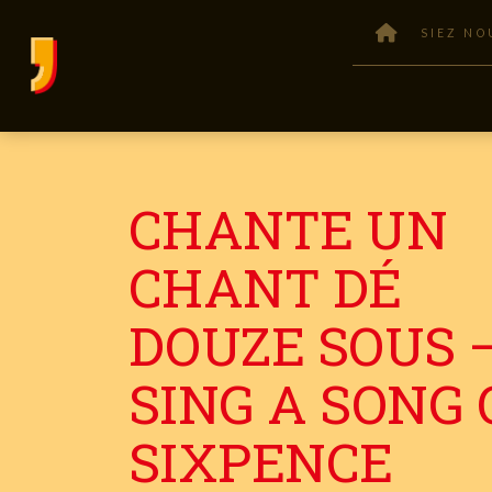
SIEZ NO
CHANTE UN
CHANT DÉ
DOUZE SOUS 
SING A SONG 
SIXPENCE