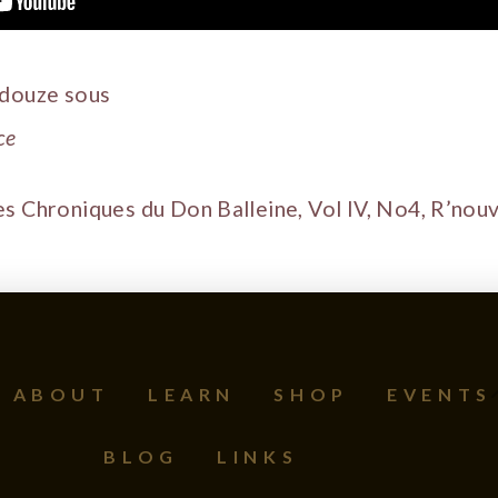
 douze sous
ce
es Chroniques du Don Balleine, Vol IV, No4, R’nou
ABOUT
LEARN
SHOP
EVENTS
BLOG
LINKS