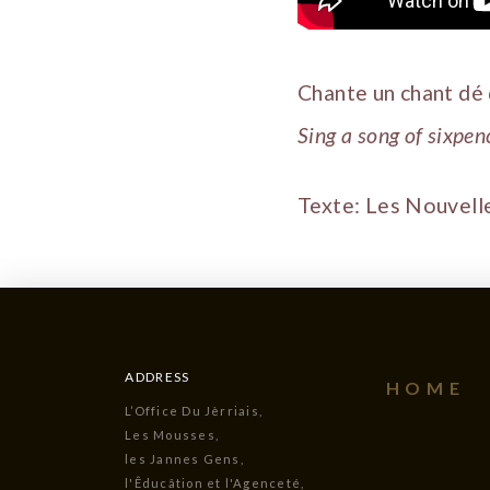
Chante un chant dé
Sing a song of sixpen
Texte: Les Nouvell
ADDRESS
HOME
L’Office Du Jèrriais,
Les Mousses,
les Jannes Gens,
l'Êducâtion et l'Agenceté,