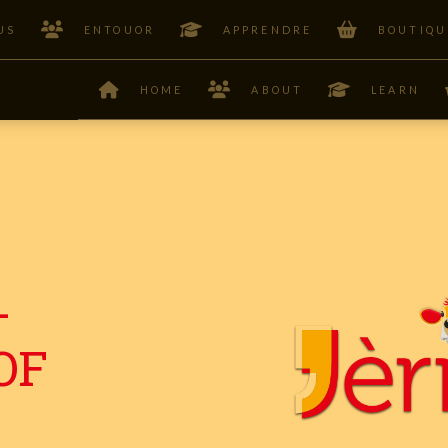
US
ENTOUOR
APPRENDRE
BOUTIQU
HOME
ABOUT
LEARN
–
OF