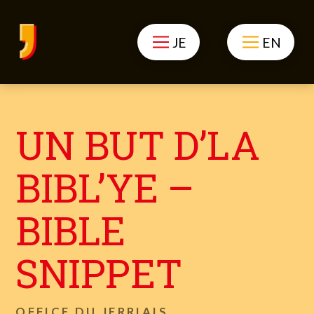
JE
EN
UN BUT D’LA
BIBL’YE –
BIBLE
SNIPPET
OFFICE DU JERRIAIS