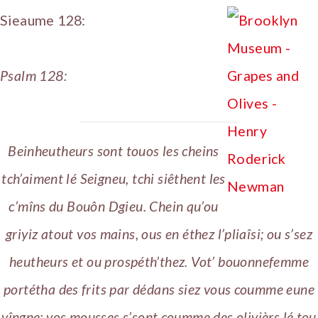
Sieaume 128:
Psalm 128:
Beinheutheurs sont touos les cheins
tch’aiment lé Seigneu, tchi siêthent les
c’mîns du Bouôn Dgieu. Chein qu’ou
griyiz atout vos mains, ous en éthez l’pliaîsi; ou s’sez
heutheurs et ou prospéth’thez. Vot’ bouonnefemme
portétha des frits par dédans siez vous coumme eune
vîngne; vos mousses s’sont coumme des olivièrs lé tou