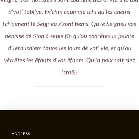
d’vot’ tabl’ye. Êv’chîn coumme tchi qu’les cheins
tch’aiment lé Seigneu s’sont bénis. Qu’lé Seigneu vos
bénisse dé Sion à seule fîn qu’ou chârêtes la jouaie
d’Jéthusalem touos les jours dé vot’ vie, et qu’ou
vèrrêtes les êfants d’vos êfants. Qu’la paix sait siez
Israël!
ADDRESS