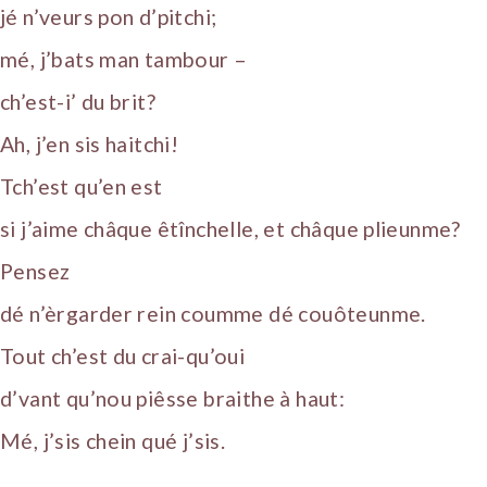
jé n’veurs pon d’pitchi;
mé, j’bats man tambour –
ch’est-i’ du brit?
Ah, j’en sis haitchi!
Tch’est qu’en est
si j’aime châque êtînchelle, et châque plieunme?
Pensez
dé n’èrgarder rein coumme dé couôteunme.
Tout ch’est du crai-qu’oui
d’vant qu’nou piêsse braithe à haut:
Mé, j’sis chein qué j’sis.