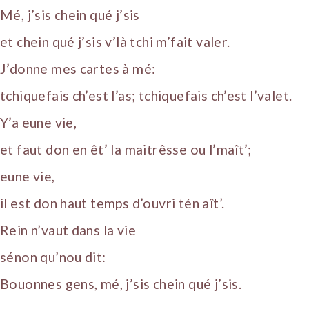
Mé, j’sis chein qué j’sis
et chein qué j’sis v’là tchi m’fait valer.
J’donne mes cartes à mé:
tchiquefais ch’est l’as; tchiquefais ch’est l’valet.
Y’a eune vie,
et faut don en êt’ la maitrêsse ou l’maît’;
eune vie,
il est don haut temps d’ouvri tén aît’.
Rein n’vaut dans la vie
sénon qu’nou dit:
Bouonnes gens, mé, j’sis chein qué j’sis.