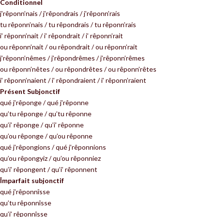
Conditionnel
j’rêponn’nais / j’rêpondrais / j’rêponn’rais
tu rêponn’nais / tu rêpondrais / tu rêponn’rais
i’ rêponn’nait / i’ rêpondrait / i’ rêponn’rait
ou rêponn’nait / ou rêpondrait / ou rêponn’rait
j’rêponn’nêmes / j’rêpondrêmes / j’rêponn’rêmes
ou rêponn’nêtes / ou rêpondrêtes / ou rêponn’rêtes
i’ rêponn’naient / i’ rêpondraient / i’ rêponn’raient
Présent Subjonctif
qué j’rêponge / qué j’rêponne
qu’tu rêponge / qu’tu rêponne
qu’i’ rêponge / qu’i’ rêponne
qu’ou rêponge / qu’ou rêponne
qué j’rêpongions / qué j’rêponnions
qu’ou rêpongyiz / qu’ou rêponniez
qu’i’ rêpongent / qu’i’ rêponnent
Împarfait subjonctif
qué j’rêponnîsse
qu’tu rêponnîsse
qu’i’ rêponnîsse