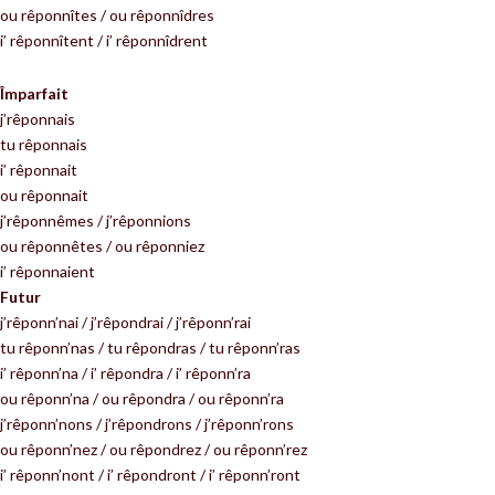
ou rêponnîtes / ou rêponnîdres
i’ rêponnîtent / i’ rêponnîdrent
Împarfait
j’rêponnais
tu rêponnais
i’ rêponnait
ou rêponnait
j’rêponnêmes / j’rêponnions
ou rêponnêtes / ou rêponniez
i’ rêponnaient
Futur
j’rêponn’nai / j’rêpondrai / j’rêponn’rai
tu rêponn’nas / tu rêpondras / tu rêponn’ras
i’ rêponn’na / i’ rêpondra / i’ rêponn’ra
ou rêponn’na / ou rêpondra / ou rêponn’ra
j’rêponn’nons / j’rêpondrons / j’rêponn’rons
ou rêponn’nez / ou rêpondrez / ou rêponn’rez
i’ rêponn’nont / i’ rêpondront / i’ rêponn’ront