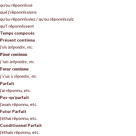
qu’ou rêponnîsse
qué j’rêponnîssions
qu’ou rêponnîssiez / qu’ou rêponnîssyiz
qu’i’ rêponnîssent
Temps composés
Présent continnu
j’sis
à
rêpondre, etc.
P
â
ssé continnu
j’tais
à
rêpondre, etc.
Futur continnu
j’s’sai
à rêpondre, etc.
Parfait
j’ai rêponnu, etc.
Pus-qu’parfait
j’avais rêponnu, etc.
Futur Parfait
j’éthai rêponnu, etc.
Conditionnel Parfait
j’éthais rêponnu, etc.