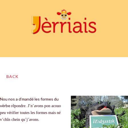
BACK
Nou nos a d’mandé les formes du
vèrbe
r
ê
pondre. J’n’avons pon acouo
peu vérifier toutes les formes mais né
v’chîn chein qu’j’avons.