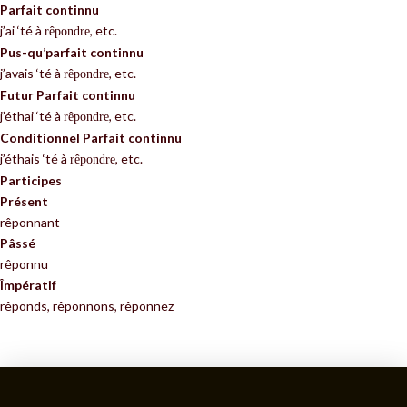
Parfait continnu
j’ai ‘té à
, etc.
rêpondre
Pus-qu’parfait continnu
j’avais ‘té à
, etc.
rêpondre
Futur Parfait continnu
j’éthai ‘té à
, etc.
rêpondre
Conditionnel Parfait continnu
j’éthais ‘té à
, etc.
rêpondre
Participes
Présent
rêponnant
Pâssé
rêponnu
Împératif
rêponds, rêponnons, rêponnez