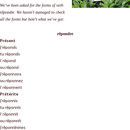
We’ve been asked for the forms of verb
rêpondre. We haven’t managed to check
all the forms but here’s what we’ve got:
r
ê
pondre
Présent
j’rêponds
tu rêponds
i’ rêpond
ou rêpond
j’rêponnons
ou rêponnez
i’ rêponnent
Prétérite
j’rêponnis
tu rêponnis
i’ rêponnit
ou rêponnit
j’rêponnînmes