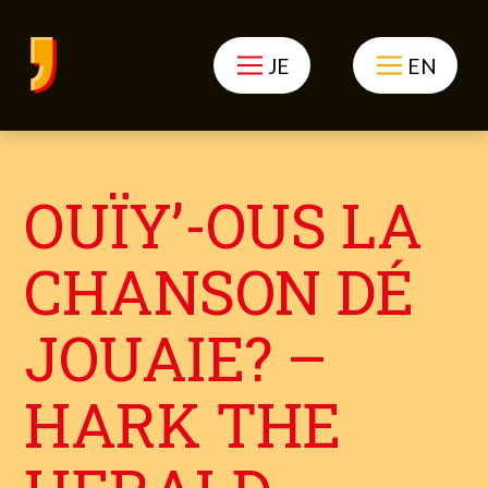
JE
EN
OUÏY’-OUS LA
CHANSON DÉ
JOUAIE? –
HARK THE