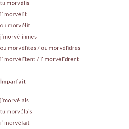
tu morvélis
i’ morvélit
ou morvélit
j’morvélînmes
ou morvélîtes / ou morvélîdres
i’ morvélîtent / i’ morvélîdrent
Împarfait
j’morvélais
tu morvélais
i’ morvélait