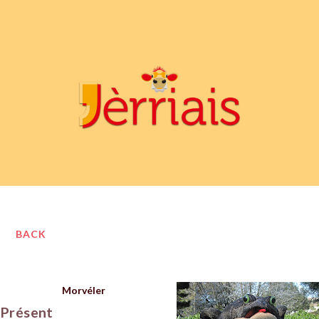
BACK
Morvéler
Présent