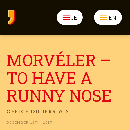
JE
EN
MORVÉLER –
TO HAVE A
RUNNY NOSE
OFFICE DU JERRIAIS
DECEMBER 12TH, 2017