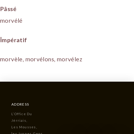
Pâssé
morvélé
Împératif
morvèle, morvélons, morvélez
ADDRESS
L’Office Du
Jèrriais,
Les Mousses,
les Jannes Gens,