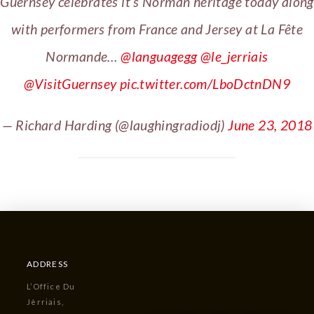
Guernsey celebrates it’s Norman heritage today along
with performers from France and Jersey at La Fête
Normande…
@languagegg
@le_jerriais
@VisitGuernsey
pic.twitter.com/LboDctnDN9
— Richard Harding (@laughingradiodj)
June 23, 2018
ADDRESS
L’Office Du
Jèrriais,