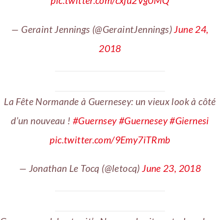
pic.twitter.com/cxju2Vg0MQ
— Geraint Jennings (@GeraintJennings)
June 24,
2018
La Fête Normande à Guernesey: un vieux look à côté
d’un nouveau !
#Guernsey
#Guernesey
#Giernesi
pic.twitter.com/9Emy7iTRmb
— Jonathan Le Tocq (@letocq)
June 23, 2018