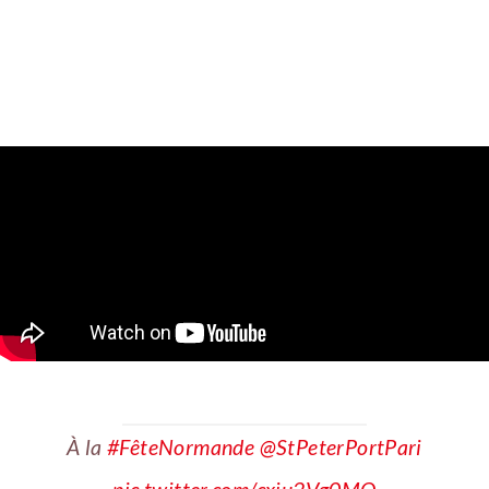
À la
#FêteNormande
@StPeterPortPari