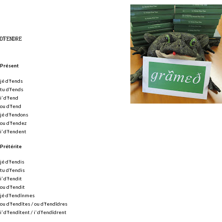
D’FENDRE
Présent
jé d’fends
tu d’fends
i’ d’fend
ou d’fend
jé d’fendons
ou d’fendez
i’ d’fendent
Prétérite
jé d’fendis
tu d’fendis
i’ d’fendit
ou d’fendit
jé d’fendînmes
ou d’fendîtes / ou d’fendîdres
i’ d’fendîtent / i’ d’fendîdrent