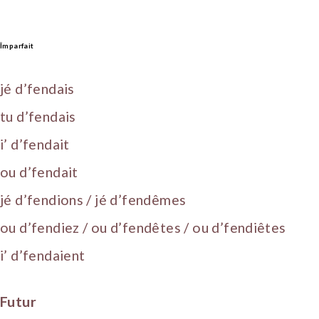
Împarfait
jé d’fendais
tu d’fendais
i’ d’fendait
ou d’fendait
jé d’fendions / jé d’fendêmes
ou d’fendiez / ou d’fendêtes / ou d’fendiêtes
i’ d’fendaient
Futur