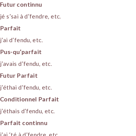
Futur continnu
jé s’sai à d’fendre, etc.
Parfait
j’ai d’fendu, etc.
Pus-qu’parfait
j’avais d’fendu, etc.
Futur Parfait
j’éthai d’fendu, etc.
Conditionnel Parfait
j’éthais d’fendu, etc.
Parfait continnu
j’ai ‘té à d’fendre, etc.