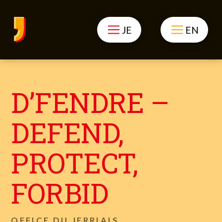
JE
EN
D’FENDRE –
DEFEND,
PROTECT,
FORBID
OFFICE DU JERRIAIS