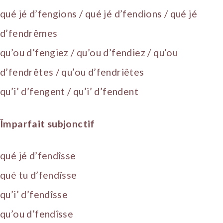
qué jé d’fengions / qué jé d’fendions / qué jé
d’fendrêmes
qu’ou d’fengiez / qu’ou d’fendiez / qu’ou
d’fendrêtes / qu’ou d’fendriêtes
qu’i’ d’fengent / qu’i’ d’fendent
Împarfait subjonctif
qué jé d’fendîsse
qué tu d’fendîsse
qu’i’ d’fendîsse
qu’ou d’fendîsse