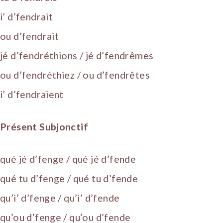
i’ d’fendrait
ou d’fendrait
jé d’fendréthions / jé d’fendrêmes
ou d’fendréthiez / ou d’fendrêtes
i’ d’fendraient
Présent Subjonctif
qué jé d’fenge / qué jé d’fende
qué tu d’fenge / qué tu d’fende
qu’i’ d’fenge / qu’i’ d’fende
qu’ou d’fenge / qu’ou d’fende