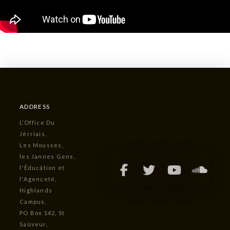
ADDRESS
L’Office Du
Jèrriais,
Les Mousses,
les Jannes Gens,
l'Êducâtion et
l'Agenceté,
Highlands
Campus,
PO Box 142, St
Saûveur,