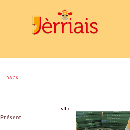
BACK
offri
Présent