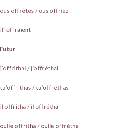
ous offrêtes / ous offriez
il’ offraient
Futur
j’offrithai / j’offréthai
tu’offrithas / tu’offréthas
il offritha / il offrétha
oulle offritha / oulle offrétha