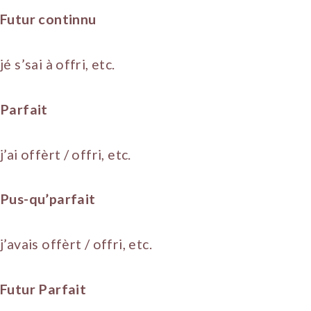
Futur continnu
jé s’sai à offri, etc.
Parfait
j’ai offèrt / offri, etc.
Pus-qu’parfait
j’avais offèrt / offri, etc.
Futur Parfait