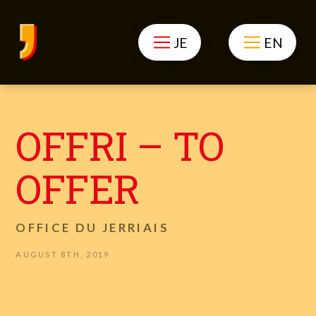
JE
EN
OFFRI – TO
OFFER
OFFICE DU JERRIAIS
AUGUST 8TH, 2019