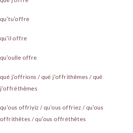
qu’tu’offre
qu’il offre
qu’oulle offre
qué j’offrions / qué j’offrithêmes / qué
j’offréthêmes
qu’ous offriyiz / qu’ous offriez / qu’ous
offrithêtes / qu’ous offréthêtes