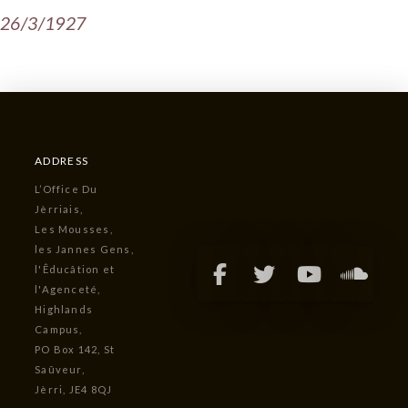
26/3/1927
ADDRESS
L’Office Du
Jèrriais,
Les Mousses,
les Jannes Gens,
l'Êducâtion et
l'Agenceté,
Highlands
Campus,
PO Box 142, St
Saûveur,
Jèrri, JE4 8QJ