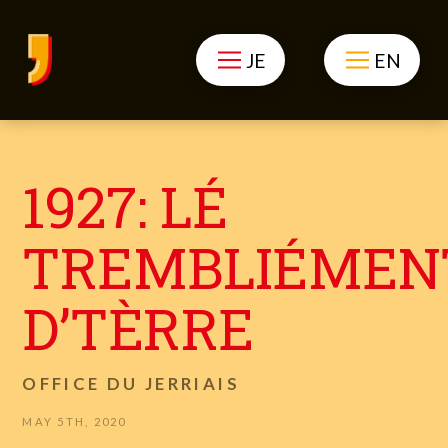
JE
EN
1927: LÉ
TREMBLIÉMEN
D’TÈRRE
OFFICE DU JERRIAIS
MAY 5TH, 2020