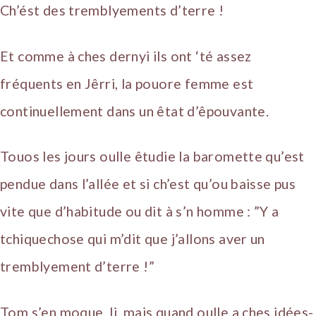
Ch’ést des tremblyements d’terre !
Et comme à ches dernyi ils ont ‘té assez
fréquents en Jêrri, la pouore femme est
continuellement dans un êtat d’êpouvante.
Touos les jours oulle êtudie la baromette qu’est
pendue dans l’allée et si ch’est qu’ou baisse pus
vite que d’habitude ou dit à s’n homme : ”Y a
tchiquechose qui m’dit que j’allons aver un
tremblyement d’terre !”
Tom s’en moque, li, mais quand oulle a ches idées-