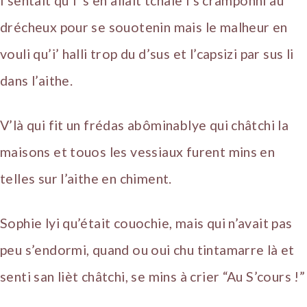
i’sentait qu’i’ s’en allait tchaie i’s’cramponni au
drécheux pour se souotenin mais le malheur en
vouli qu’i’ halli trop du d’sus et l’capsizi par sus li
dans l’aithe.
V’là qui fit un frédas abôminablye qui châtchi la
maisons et touos les vessiaux furent mins en
telles sur l’aithe en chiment.
Sophie lyi qu’était couochie, mais qui n’avait pas
peu s’endormi, quand ou oui chu tintamarre là et
senti san lièt châtchi, se mins à crier “Au S’cours !”