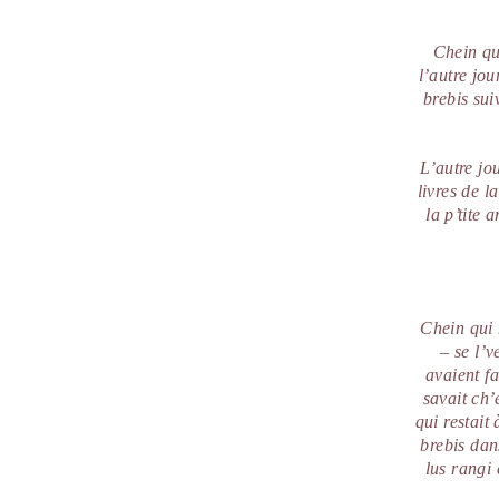
Chein qui
l’autre jo
brebis sui
L’autre jo
livres de l
la p’tite
Chein qui 
– se l’
avaient fa
savait ch’
qui restait
brebis dans
lus rangi 