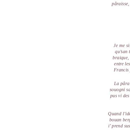
pâraisse,
Je me si
qu’san 
braique, 
entre le
Francis 
La pâra
souogni sa
pus vi des
Quand l’idè
bouan berg
i’ prend su