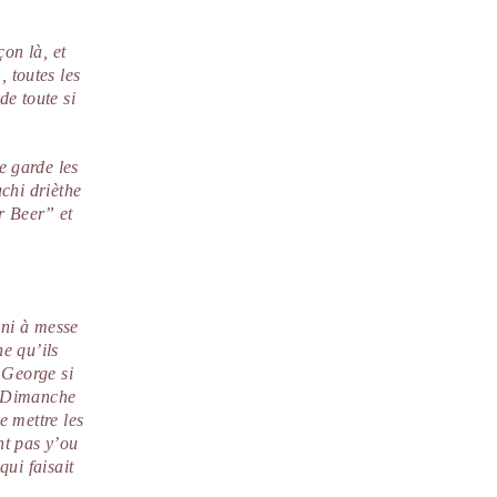
çon là, et
 toutes les
de toute si
e garde les
uchi drièthe
r Beer” et
 ni à messe
e qu’ils
à George si
au Dimanche
e mettre les
ent pas y’ou
qui faisait