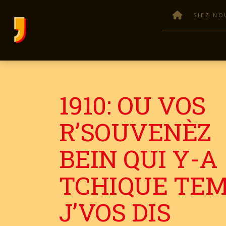
SIEZ NO
1910: OU VOS
R’SOUVENÈZ
BEIN QUI Y-A
TCHIQUE TE
J’VOS DIS