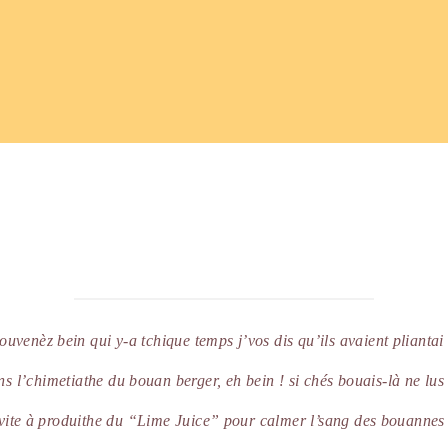
ouvenèz bein qui y-a tchique temps j’vos dis qu’ils avaient plianta
s l’chimetiathe du bouan berger, eh bein ! si chés bouais-là ne lu
vite à produithe du “Lime Juice” pour calmer l’sang des bouannes