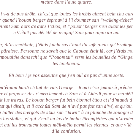
mettre dans l’aute quarre.
 y-a de pus drôle, ch’est que toutes les brebis aiment bein chu gar
ur quand l’bouan berger èsprouvi à l’î dounner san “walking-ticket”,
virent Sam hors de dans l’clios, et l’pouor’ berger s’en allait les per
n’s’était pas décidé de rengagi Sam pour oquo un an.
ur,
à
l’assembliaie, j’étais jutchi sus l’haut du safe ouais qu’Fraînqu
a pâraisse. Personne ne savait que le Caouan était là, car j’étais m
 armouaithe dans tchi que “Pouoretai” serre les boutelles de “Ginge
les tumbleurs.
Eh bein ! je vos asseuthe que j’en ouï de pus d’unne sorte.
m’êtonni hardi ch’tait de vais George – li qui n’va jamais à prêche
ver et proposer des r’merciements à Sam et à Aide-li pour la manièth
it lus travas. Le bouan berger fut bein étonnai èttou et i’ d’mandi 
est qui disait, et il acchûsi Sam de n’avé pas fait san d’vé, et qu’
 à haller des mergots de s’sus san “lawn” à la pliaiche de souogni d
 lus stalles, et qui v’nait un tas de brebis êtrangièthes qui n’savai
et qui lus trouvaient toutes mêli-mêlo parmi les siennes, et que v’là 
d’la confusion.