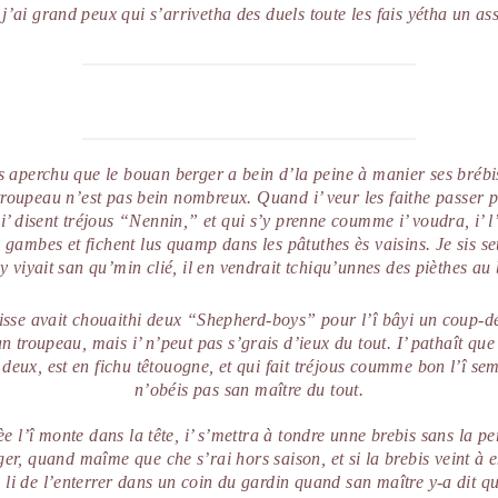
 j’ai grand peux qui s’arrivetha des duels toute les fais yétha un as
s aperchu que le bouan berger a bein d’la peine à manier ses bréb
troupeau n’est pas bein nombreux. Quand i’ veur les faithe passer 
i’ disent tréjous “Nennin,” et qui s’y prenne coumme i’ voudra, i’ l
s gambes et fichent lus quamp dans les pâtuthes ès vaisins. Je sis se
y viyait san qu’min clié, il en vendrait tchiqu’unnes des pièthes au
isse avait chouaithi deux “Shepherd-boys” pour l’î bâyi un coup-d
n troupeau, mais i’ n’peut pas s’grais d’ieux du tout. I’ pathaît qu
 deux, est en fichu têtouogne, et qui fait tréjous coumme bon l’î sem
n’obéis pas san maître du tout.
e l’î monte dans la tête, i’ s’mettra à tondre unne brebis sans la p
er, quand maîme que che s’rai hors saison, et si la brebis veint à 
s li de l’enterrer dans un coin du gardin quand san maître y-a dit qu’i