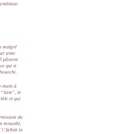
sembliaie.
is malgré
par unne
’î pâssent
ux qui si
 bouochi.
e-main à
e “Sam”, le
blle et qui
ermission du
en mouothi,
’ fallait la