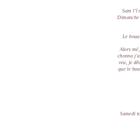
Sam l’î 
Dimanche e
Le bouan
Alors mé,
chonna j’a
veu, je dê
que le bou
Samedi tc