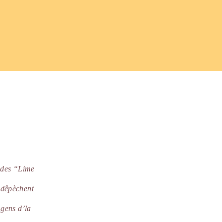
i des “Lime
s dêpèchent
 gens d’la