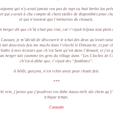
raiponni qui n’y-avait jamais veu pus de sept ou huit brebis lus pré
t qui y-avait à chu compte-là chent stalles de disponibles pour ch
et qui n’avaient que l’embarras du chouaix.
 berger dit que ch’là n’tait pas vrai, car i’ viyait tréjous tout plein 
 Caouan, je m’décidi de dèscouvrir le tchai des deux qu’avait raiso
i tait deus-trais fais me muchi dans l’cliochi le Dimanche, et par ch
cliathe à mes lecteurs que ch’est Sam qu’est dans l’drouait, et j’ai
an berger tait coumme les gens du village dans “Les Cloches de C
ch’est-à-dithe que, i’ viyait des “fantômes”.
A bétôt, garçons, n’en vchin assez pour chutte fais.
***
hi vein, j’pense que j’pouôrrai vos dithe daeus-treîs sûs chein qu’j’
tchique temps.
Caouain