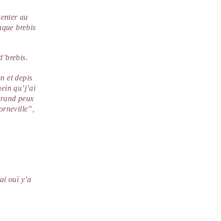
senter au
aque brebis
d’brebis.
n et depis
ein qu’j’ai
 grand peux
orneville”,
ai ouï y’a