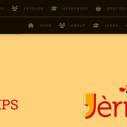
US
ENTOUOR
APPRENDRE
BOUTIQU
HOME
ABOUT
LEARN
MPS