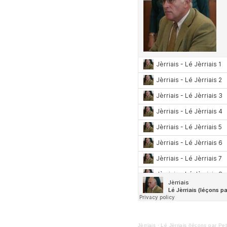
Jèrriais
·
Lé Jèrriais (léçons par Pe