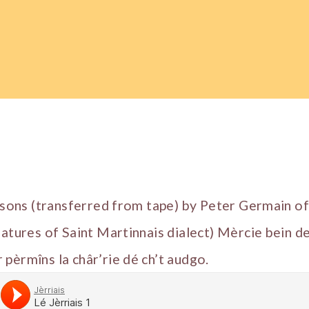
essons (transferred from tape) by Peter Germain of
eatures of Saint Martinnais dialect) Mèrcie bein de
pèrmîns la châr’rie dé ch’t audgo.