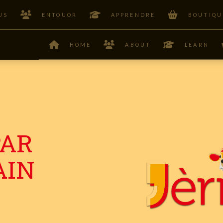
US
ENTOUOR
APPRENDRE
BOUTIQU
HOME
ABOUT
LEARN
PAR
AIN