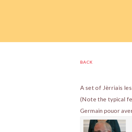
BACK
A set of Jèrriais l
(Note the typical f
Germain pouor aver 