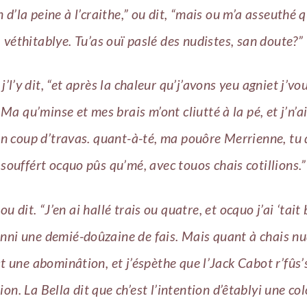
in d’la peine à l’craithe,” ou dit, “mais ou m’a asseuthé q
véthitablye. Tu’as ouï paslé des nudistes, san doute?”
 j’l’y dit, “et après la chaleur qu’j’avons yeu agniet j’vo
 Ma qu’minse et mes brais m’ont cliutté à la pé, et j’n’a
un coup d’travas. quant-à-té, ma pouôre Merrienne, tu 
souffért ocquo pûs qu’mé, avec touos chais cotillions.”
ou dit. “J’en ai hallé trais ou quatre, et ocquo j’ai ‘tait
nni une demié-doûzaine de fais. Mais quant à chais nu
st une abominâtion, et j’éspèthe que l’Jack Cabot r’fûs’
on. La Bella dit que ch’est l’intention d’êtablyi une co