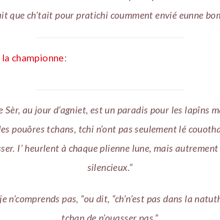
ait que ch’tait pour pratichi coumment envié eunne bo
i la championne
:
de Sèr, au jour d’agniet, est un paradis pour les lapîns 
les pouôres tchans, tchi n’ont pas seulement lé couoth
ser. I’ heurlent à chaque plienne lune, mais autrement
silencieux.”
je n’comprends pas, “ou dit, “ch’n’est pas dans la natut
tchan de n’ouasser pas.”