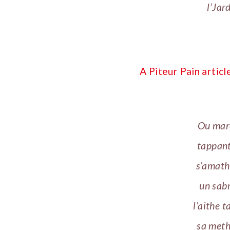
l’Jar
A Piteur Pain artic
Ou marc
tappant
s’amathi
un sabr
l’aithe t
sa methe