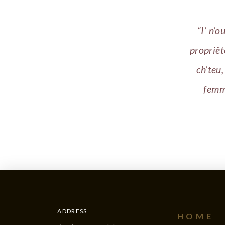
“I’ n’o
propriêt
ch’teu
femme
ADDRESS
HOME