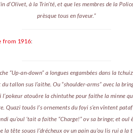
din d’Olivet, à la Trin’té, et que les membres de la Polic
prèsque tous en faveur.”
le from 1916
:
he “Up-an-down” a longues engambées dans la tchuiz
 du tallon sus l’aithe. Ou “shoulder-arms” avec la bring
 l’pokeur atouôre la chintuthe pour faithe la minne qu
e. Quazi touôs l’s ornements du foyi s’en vîntent pataf
andi qu’oul ‘tait a faithe “Charge!” ov sa bringe; et oul 
 la tête souos l’drécheux ov un pain qu’ou lis rui a la 