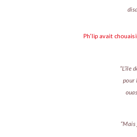
dis
Ph’lip avait chouais
“L’île 
pour 
ouas
“Mais 