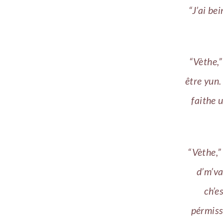
“J’ai be
“Vèthe,”
être yun.
faithe 
“Vèthe,” 
d’m’va
ch’e
pérmissi