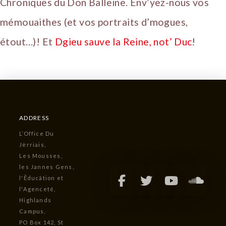
Chroniques du Don Balleine. Env’yez-nous vos
mémouaithes (et vos portraits d’mogues,
étout…)! Et
Dgieu sauve la Reine, not’ Duc
!
ADDRESS
L’Office Du
Jèrriais,
Les Mousses,
les Jannes Gens,
l'Êducâtion et
l'Agenceté,
Highlands
Campus,
PO Box 142, St