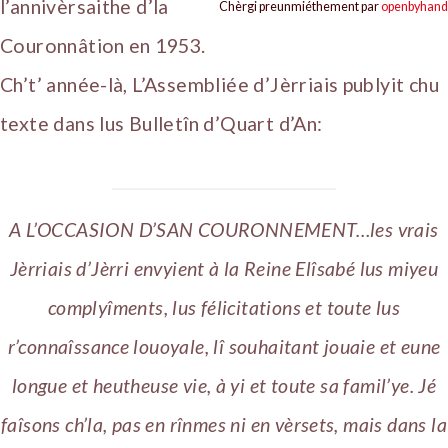
l’annivèrsaithe d’la
Chèrgi preunmiéthement par
openbyhand
Couronnâtion en 1953.
Ch’t’ année-là, L’Assembliée d’Jèrriais publyit chu
texte dans lus Bulletîn d’Quart d’An:
A L’OCCASION D’SAN COURONNEMENT…les vrais
Jèrriais d’Jèrri envyient à la Reine Elîsabé lus miyeu
complyîments, lus félicitations et toute lus
r’connaîssance louoyale, lî souhaitant jouaie et eune
longue et heutheuse vie, à yi et toute sa famil’ye. Jé
faîsons ch’la, pas en rînmes ni en vèrsets, mais dans la