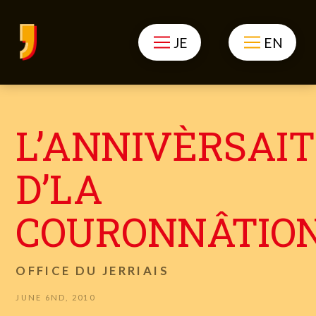
JE
EN
L’ANNIVÈRSAI
D’LA
COURONNÂTIO
OFFICE DU JERRIAIS
JUNE 6ND, 2010