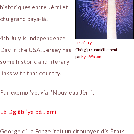
historiques entre Jèrri et
chu grand pays-là.
4th July is Independence
4th of July
Day in the USA. Jersey has
Chèrgi preunmiéthement
par
Kyle Walton
some historic and literary
links with that country.
Par exempl’ye, y’a l’Nouvieau Jèrri:
Lé Dgiâbl’ye dé Jèrri
George d’La Forge ‘tait un citouoyen d’s Êtats