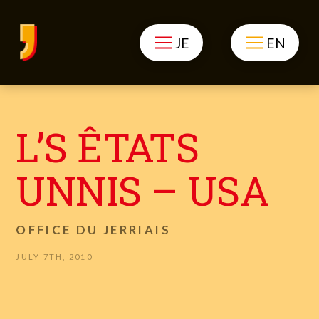
JE
EN
L’S ÊTATS
UNNIS – USA
OFFICE DU JERRIAIS
JULY 7TH, 2010