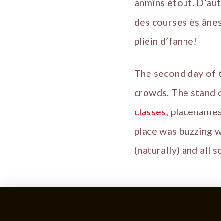
anmîns étout. D’aut
des courses ès âne
pliein d’fanne!
The second day of 
crowds. The stand o
classes
, placenames
place was buzzing w
(naturally) and all s