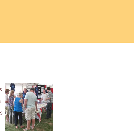
s
e
ns