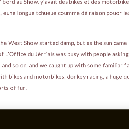
’ bord au Show, y’avait des bikes et des motorbike
s, eune longue tchueue coumme dé raison pouor les
the West Show started damp, but as the sun came o
f L’Office du Jèrriais was busy with people askin
 and so on, and we caught up with some familiar f
ith bikes and motorbikes, donkey racing, a huge 
orts of fun!