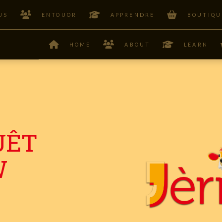
US
ENTOUOR
APPRENDRE
BOUTIQU
HOME
ABOUT
LEARN
UÊT
W