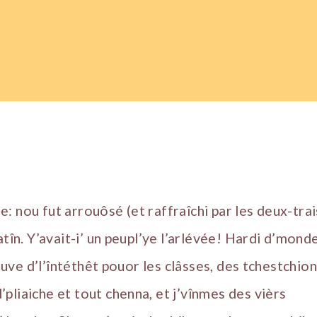
: nou fut arrouôsé (et raffraîchi par les deux-trai
atîn. Y’avait-i’ un peupl’ye l’arlévée! Hardi d’mond
, auve d’l’întéthêt pouor les clâsses, des tchestchio
pliaiche et tout chenna, et j’vînmes des vièrs