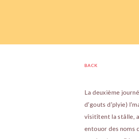
BACK
La deuxième journée
d’gouts d’plyie) l’m
vîsitîtent la stâlle
entouor des noms d’