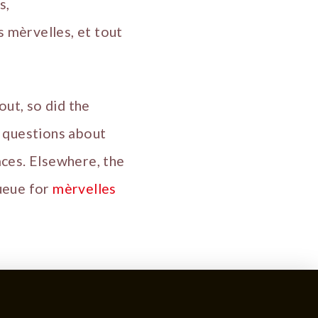
s,
 mèrvelles, et tout
ut, so did the
g questions about
aces. Elsewhere, the
queue for
mèrvelles