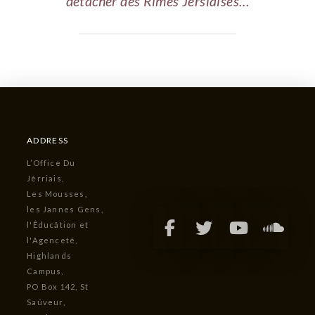
détacher des Rimes Jersiaises…
ADDRESS
L’Office Du
Jèrriais,
Les Mousses,
les Jannes Gens,
l'Êducâtion et
l'Agenceté,
Highlands
Campus,
PO Box 142, St
Saûveur,