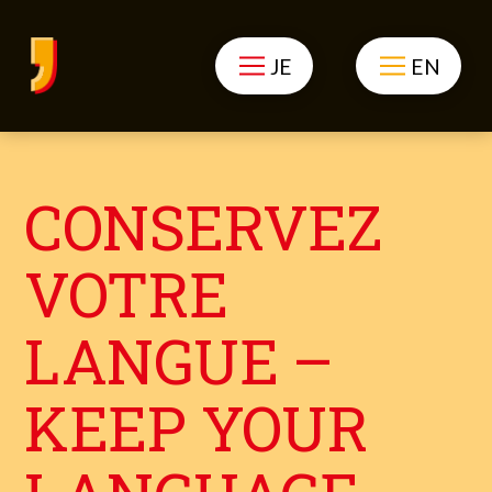
JE
EN
CONSERVEZ
VOTRE
LANGUE –
KEEP YOUR