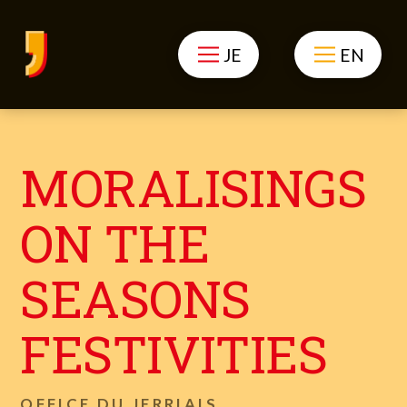
JE
EN
MORALISINGS
ON THE
SEASONS
FESTIVITIES
OFFICE DU JERRIAIS