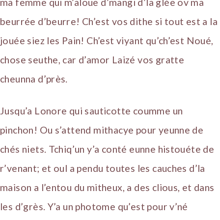
ma femme qui m’aloue d’mangi d’la glée ov ma
beurrée d’beurre! Ch’est vos dithe si tout est a la
jouée siez les Pain! Ch’est viyant qu’ch’est Noué,
chose seuthe, car d’amor Laizé vos gratte
cheunna d’près.
Jusqu’a Lonore qui sauticotte coumme un
pinchon! Ou s’attend mithacye pour yeunne de
chés niets. Tchiq’un y’a conté eunne histouéte de
r’venant; et oul a pendu toutes les cauches d’la
maison a l’entou du mitheux, a des clious, et dans
les d’grès. Y’a un photome qu’est pour v’né