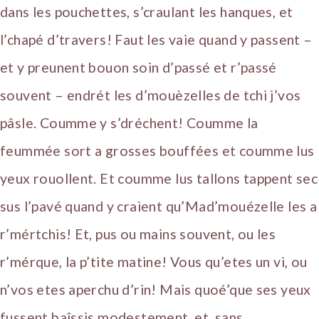
dans les pouchettes, s’craulant les hanques, et
l’chapé d’travers! Faut les vaie quand y passent –
et y preunent bouon soin d’passé et r’passé
souvent – endrét les d’mouèzelles de tchi j’vos
pâsle. Coumme y s’dréchent! Coumme la
feummée sort a grosses bouffées et coumme lus
yeux rouollent. Et coumme lus tallons tappent sec
sus l’pavé quand y craient qu’Mad’mouézelle les a
r’mértchis! Et, pus ou mains souvent, ou les
r’mérque, la p’tite matine! Vous qu’etes un vi, ou
n’vos etes aperchu d’rin! Mais quoé’que ses yeux
fussent baîssis modestement, et, sans