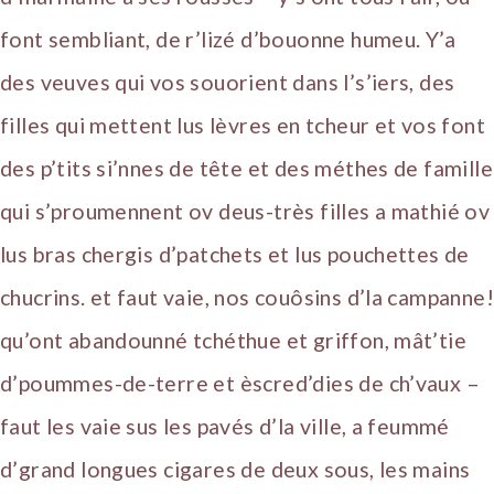
font sembliant, de r’lizé d’bouonne humeu. Y’a
des veuves qui vos souorient dans l’s’iers, des
filles qui mettent lus lèvres en tcheur et vos font
des p’tits si’nnes de tête et des méthes de famille
qui s’proumennent ov deus-très filles a mathié ov
lus bras chergis d’patchets et lus pouchettes de
chucrins. et faut vaie, nos couôsins d’la campanne!
qu’ont abandounné tchéthue et griffon, mât’tie
d’poummes-de-terre et èscred’dies de ch’vaux –
faut les vaie sus les pavés d’la ville, a feummé
d’grand longues cigares de deux sous, les mains