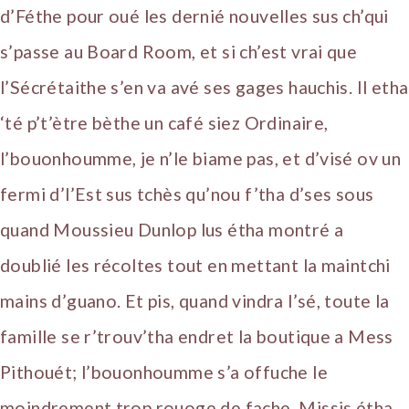
d’Féthe pour oué les dernié nouvelles sus ch’qui
s’passe au Board Room, et si ch’est vrai que
l’Sécrétaithe s’en va avé ses gages hauchis. Il etha
‘té p’t’ètre bèthe un café siez Ordinaire,
l’bouonhoumme, je n’le biame pas, et d’visé ov un
fermi d’l’Est sus tchès qu’nou f’tha d’ses sous
quand Moussieu Dunlop lus étha montré a
doublié les récoltes tout en mettant la maintchi
mains d’guano. Et pis, quand vindra l’sé, toute la
famille se r’trouv’tha endret la boutique a Mess
Pithouét; l’bouonhoumme s’a offuche le
moindrement trop rouoge de fache, Missis étha