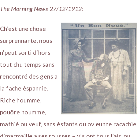
The Morning News 27/12/1912
:
Ch’est une chose
surprennante, nous
n’peut sorti d’hors
tout chu temps sans
rencontré des gens a
la fache èspannie.
Riche houmme,
pouôre houmme,
mathié ou veuf, sans èsfants ou ov eunne racachie
d’marmaille a ses rousses – y’s ont tous l’air, ou