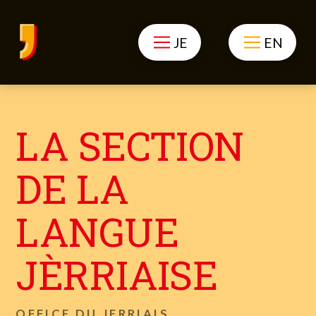
JE
EN
LA SECTION
DE LA
LANGUE
JÈRRIAISE
OFFICE DU JERRIAIS