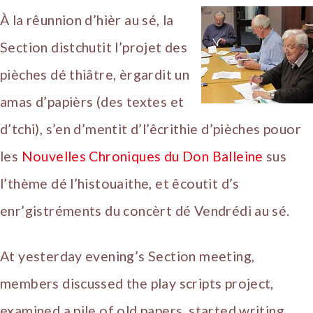
À la rêunnion d’hièr au sé, la
Section distchutit l’projet des
pièches dé thiâtre, èrgardit un
amas d’papièrs (des textes et
d’tchi), s’en d’mentit d’l’êcrithie d’pièches pouor
les
Nouvelles Chroniques du Don Balleine
sus
l’thème dé l’histouaithe, et êcoutit d’s
enr’gistréments du concèrt dé Vendrédi au sé.
At yesterday evening’s Section meeting,
members discussed the play scripts project,
examined a pile of old papers, started writing