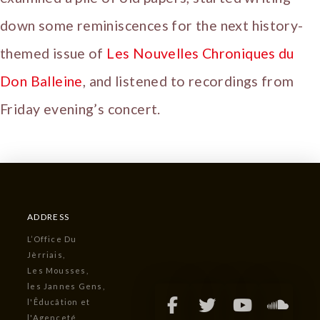
down some reminiscences for the next history-
themed issue of
Les Nouvelles Chroniques du
Don Balleine
, and listened to recordings from
Friday evening’s concert.
ADDRESS
L’Office Du
Jèrriais,
Les Mousses,
les Jannes Gens,
l'Êducâtion et
l'Agenceté,