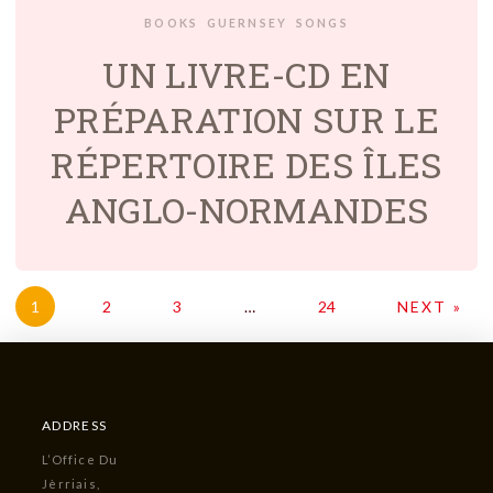
BOOKS
GUERNSEY
SONGS
UN LIVRE-CD EN
PRÉPARATION SUR LE
RÉPERTOIRE DES ÎLES
ANGLO-NORMANDES
1
2
3
…
24
NEXT »
ADDRESS
L’Office Du
Jèrriais,