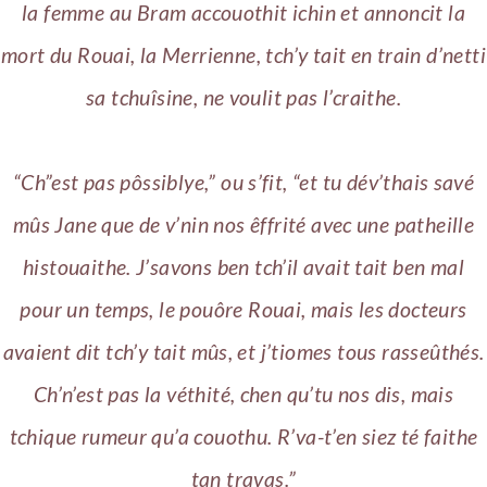
la femme au Bram accouothit ichin et annoncit la
mort du Rouai, la Merrienne, tch’y tait en train d’netti
sa tchuîsine, ne voulit pas l’craithe.
“Ch”est pas pôssiblye,” ou s’fit, “et tu dév’thais savé
mûs Jane que de v’nin nos êffrité avec une patheille
histouaithe. J’savons ben tch’il avait tait ben mal
pour un temps, le pouôre Rouai, mais les docteurs
avaient dit tch’y tait mûs, et j’tiomes tous rasseûthés.
Ch’n’est pas la véthité, chen qu’tu nos dis, mais
tchique rumeur qu’a couothu. R’va-t’en siez té faithe
tan travas.”