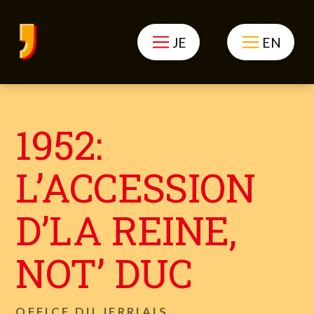
JE
EN
1952:
L’ACCESSION
D’LA REINE,
NOT’ DUC
OFFICE DU JERRIAIS