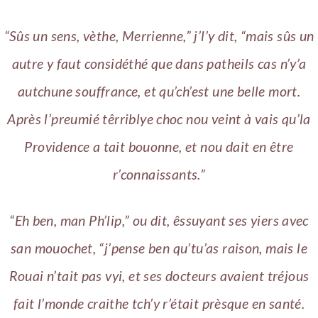
“Sûs un sens, vèthe, Merrienne,” j’l’y dit, “mais sûs un
autre y faut considéthé que dans patheils cas n’y’a
autchune souffrance, et qu’ch’est une belle mort.
Après l’preumié têrriblye choc nou veint à vais qu’la
Providence a tait bouonne, et nou dait en être
r’connaissants.”
“Eh ben, man Ph’lip,” ou dit, êssuyant ses yiers avec
san mouochet, “j’pense ben qu’tu’as raison, mais le
Rouai n’tait pas vyi, et ses docteurs avaient tréjous
fait l’monde craithe tch’y r’était prèsque en santé.