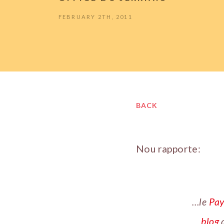
FEBRUARY 2TH, 2011
BACK
Nou rapporte:
…le
Pay
blog
a