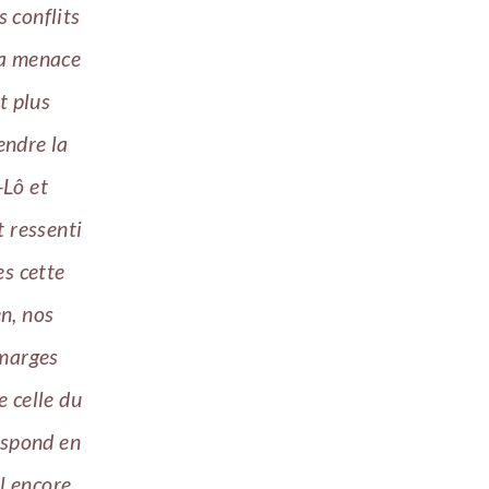
s conflits
La menace
t plus
endre la
-Lô et
t ressenti
es cette
n, nos
 marges
 celle du
espond en
il encore