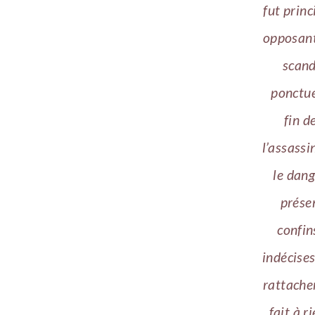
fut princ
opposant
scand
ponctue
fin d
l’assassi
le dang
prése
confin
indécise
rattache
fait à r