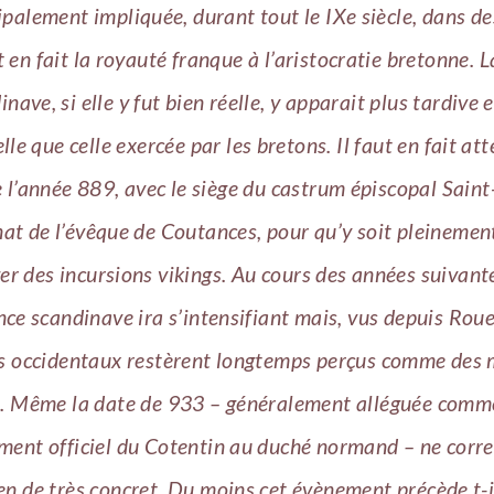
ipalement impliquée, durant tout le IXe siècle, dans de
 en fait la royauté franque à l’aristocratie bretonne. 
inave, si elle y fut bien réelle, y apparait plus tardive e
lle que celle exercée par les bretons. Il faut en fait att
e l’année 889, avec le siège du castrum épiscopal Saint
nat de l’évêque de Coutances, pour qu’y soit pleinemen
er des incursions vikings. Au cours des années suivant
nce scandinave ira s’intensifiant mais, vus depuis Roue
s occidentaux restèrent longtemps perçus comme des
s. Même la date de 933 – généralement alléguée comme
ment officiel du Cotentin au duché normand – ne corr
ien de très concret. Du moins cet évènement précède t-