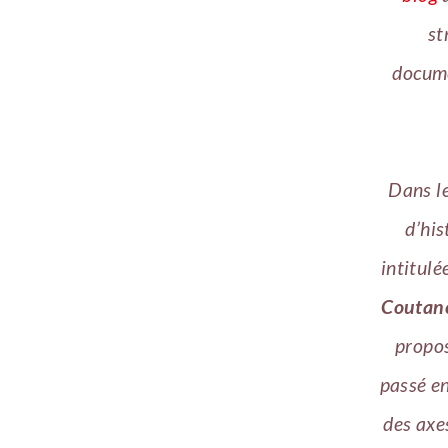
st
docume
Dans le
d’his
intitulé
Coutanc
propos
passé en
des axe