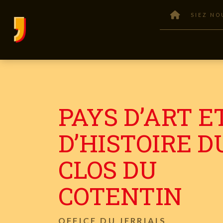
SIEZ NO
PAYS D’ART E
D’HISTOIRE D
CLOS DU
COTENTIN
OFFICE DU JERRIAIS