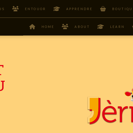
US
ENTOUOR
APPRENDRE
BOUTIQU
HOME
ABOUT
LEARN
T
U