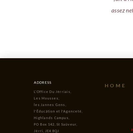
assez net
ADDRESS
HOME
L’Office Du Jèrriais,
Les Mousses,
les Jannes Gens,
l'Êducâtion et l'Agenceté,
Highlands Campus,
PO Box 142, St Saûveur,
Jèrri, JE4 8QJ