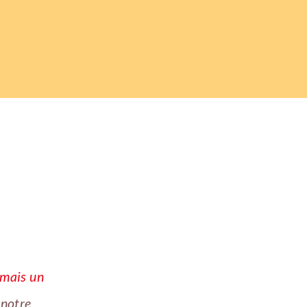
rmais un
 notre