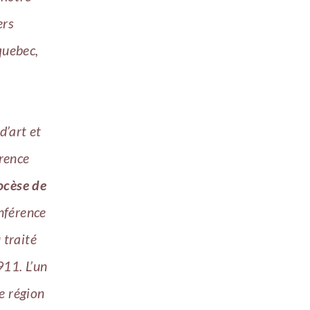
ers
quebec,
d’art et
érence
iocèse de
nférence
 traité
911. L’un
e région