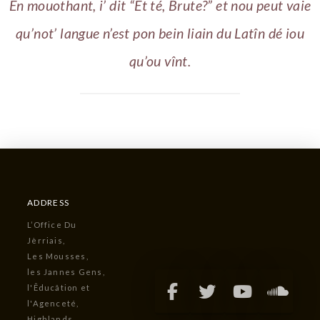
En mouothant, i’ dit “Et té, Brute?” et nou peut vaie
qu’not’ langue n’est pon bein liain du Latîn dé iou
qu’ou vînt.
ADDRESS
L’Office Du
Jèrriais,
Les Mousses,
les Jannes Gens,
l'Êducâtion et
l'Agenceté,
Highlands