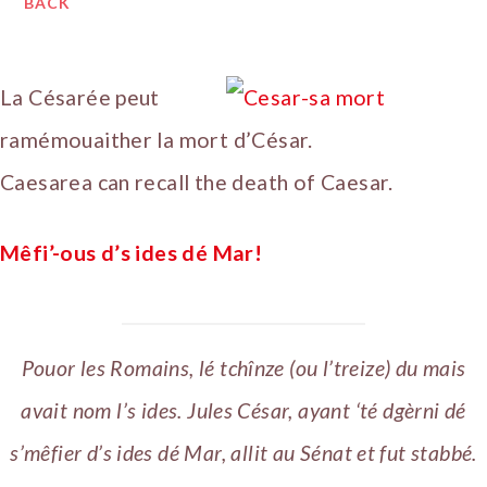
BACK
La Césarée peut
ramémouaither la mort d’César.
Caesarea can recall the death of Caesar.
Mêfi’-ous d’s ides dé Mar!
Pouor les Romains, lé tchînze (ou l’treize) du mais
avait nom l’s ides. Jules César, ayant ‘té dgèrni dé
s’mêfier d’s ides dé Mar, allit au Sénat et fut stabbé.