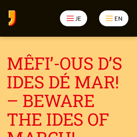
JE
EN
MÊFI’-OUS D’S
IDES DÉ MAR!
– BEWARE
THE IDES OF