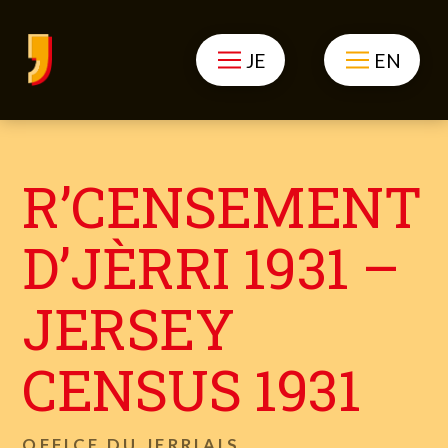
JE
EN
R’CENSEMENT
D’JÈRRI 1931 –
JERSEY
CENSUS 1931
OFFICE DU JERRIAIS