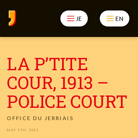
JE
EN
LA P’TITE
COUR, 1913 –
POLICE COURT
OFFICE DU JERRIAIS
MAY 5TH, 2011